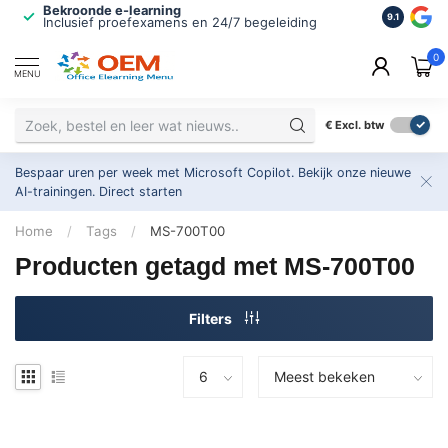
Bekroonde e-learning
ISO 9001 
9.1
Inclusief proefexamens en 24/7 begeleiding
2.500+ or
0
MENU
€
Excl. btw
Bespaar uren per week met Microsoft Copilot. Bekijk onze nieuwe
AI-trainingen.
Direct starten
Home
/
Tags
/
MS-700T00
Producten getagd met MS-700T00
Filters