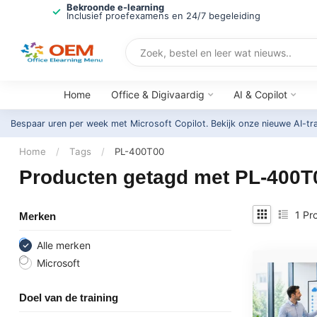
Bekroonde e-learning
Inclusief proefexamens en 24/7 begeleiding
Home
Office & Digivaardig
AI & Copilot
Bespaar uren per week met Microsoft Copilot. Bekijk onze nieuwe AI-tr
Home
/
Tags
/
PL-400T00
Producten getagd met PL-400T
1
Pro
Merken
Alle merken
Microsoft
Doel van de training