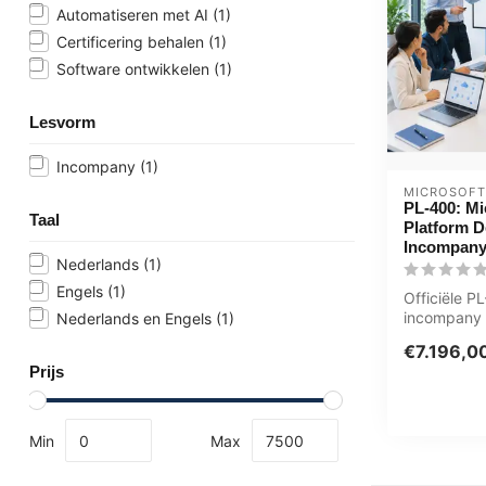
Automatiseren met AI
(1)
Certificering behalen
(1)
Software ontwikkelen
(1)
Lesvorm
Incompany
(1)
MICROSOFT
PL-400: Mi
Taal
Platform D
Incompany
Nederlands
(1)
Engels
(1)
Officiële 
incompany t
Nederlands en Engels
(1)
Ontwikkelaa
€7.196,0
dagen, vo..
Prijs
Min
Max