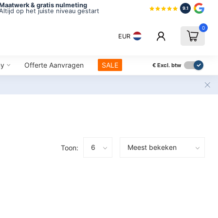
Maatwerk & gratis nulmeting
9.1
Altijd op het juiste niveau gestart
0
EUR
ny
Offerte Aanvragen
SALE
€
Excl. btw
Toon: