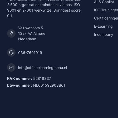
AI & Copilot
2.500 organisaties trainden al via ons. ISO
ICT Traininge
9001 en 27001 werkwijze. Springest score
9,1.
Certificeringe
E-Learning
Veluwezoom 5
1327 AA Almere
Incompany
Nederland
036-7601019
info@officeelearningmenu.nl
KVK nummer:
52818837
btw-nummer:
NL001592903B61