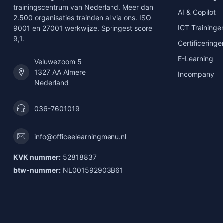
trainingscentrum van Nederland. Meer dan
AI & Copilot
2.500 organisaties trainden al via ons. ISO
ICT Traininge
9001 en 27001 werkwijze. Springest score
9,1.
Certificeringe
E-Learning
Veluwezoom 5
1327 AA Almere
Incompany
Nederland
036-7601019
info@officeelearningmenu.nl
KVK nummer:
52818837
btw-nummer:
NL001592903B61