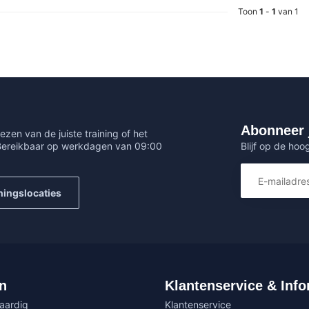
Toon
1
-
1
van 1
Abonneer 
ezen van de juiste training of het
Blijf op de hoo
 Bereikbaar op werkdagen van 09:00
ningslocaties
n
Klantenservice & Info
vaardig
Klantenservice