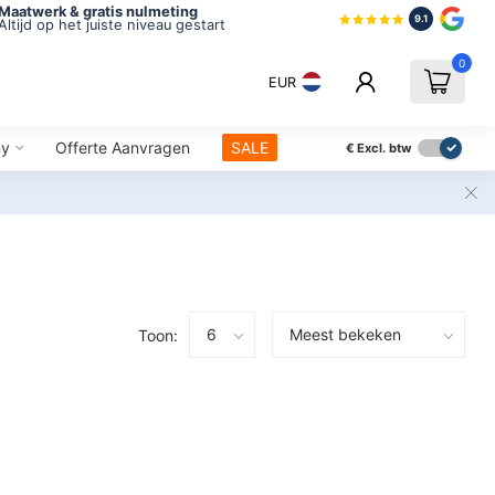
Maatwerk & gratis nulmeting
9.1
Altijd op het juiste niveau gestart
0
EUR
ny
Offerte Aanvragen
SALE
€
Excl. btw
Toon: