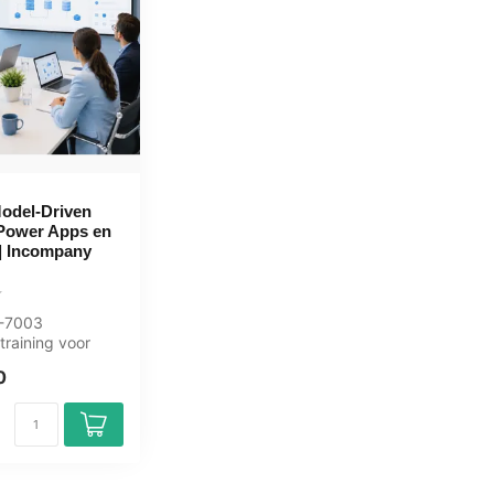
odel-Driven
Power Apps en
| Incompany
L-7003
raining voor
 ICT'ers. 1 dag,
0