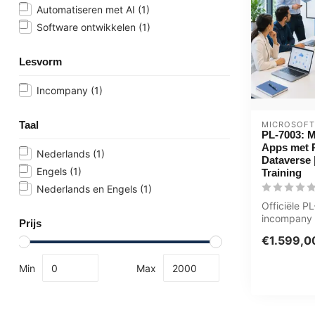
Automatiseren met AI
(1)
Software ontwikkelen
(1)
Lesvorm
Incompany
(1)
Taal
MICROSOFT
PL-7003: M
Apps met 
Nederlands
(1)
Dataverse 
Engels
(1)
Training
Nederlands en Engels
(1)
Officiële P
incompany t
Prijs
Key-users /
€1.599,0
volledig o...
Min
Max