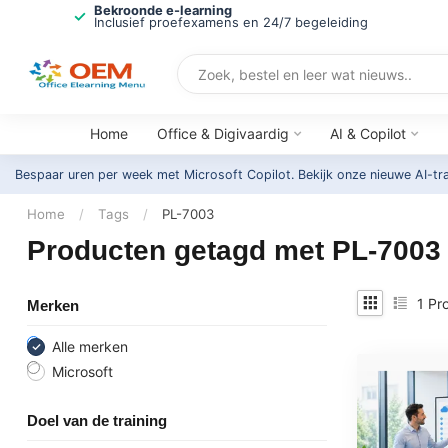
Bekroonde e-learning
Inclusief proefexamens en 24/7 begeleiding
Home
Office & Digivaardig
AI & Copilot
Bespaar uren per week met Microsoft Copilot. Bekijk onze nieuwe AI-tr
Home
/
Tags
/
PL-7003
Producten getagd met PL-7003
1
Pro
Merken
Alle merken
Microsoft
Doel van de training