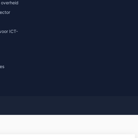
 overheid
sector
voor ICT-
ies