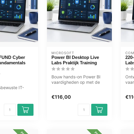
MICROSOFT
COM
FUND Cyber
Power BI Desktop Live
220
Fundamentals
Labs Praktijk Training
Lab
Bouw hands-on Power BI
Ontw
vaardigheden op met de
vaa
sbewuste IT-
Power BI Desktop Live Labs
110
met de PLAB-CS-
van OEM...
van 
€116,00
€11
 Security Fun...