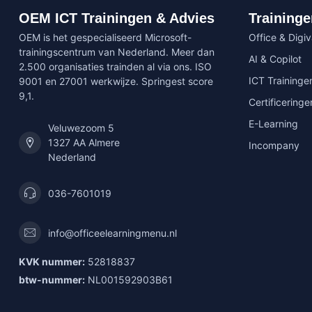
OEM ICT Trainingen & Advies
Traininge
OEM is het gespecialiseerd Microsoft-
Office & Digi
trainingscentrum van Nederland. Meer dan
AI & Copilot
2.500 organisaties trainden al via ons. ISO
ICT Traininge
9001 en 27001 werkwijze. Springest score
9,1.
Certificeringe
E-Learning
Veluwezoom 5
1327 AA Almere
Incompany
Nederland
036-7601019
info@officeelearningmenu.nl
KVK nummer:
52818837
btw-nummer:
NL001592903B61