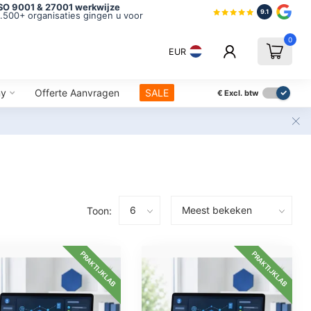
SO 9001 & 27001 werkwijze
Maatwerk &
9.1
.500+ organisaties gingen u voor
Altijd op h
0
EUR
ny
Offerte Aanvragen
SALE
€
Excl. btw
Toon:
PRAKTIJKLAB
PRAKTIJKLAB