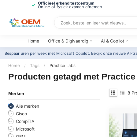
Officieel erkend testcentrum
Online of fysiek examen afnemen
Home
Office & Digivaardig
AI & Copilot
Bespaar uren per week met Microsoft Copilot. Bekijk onze nieuwe AI-tr
Home
/
Tags
/
Practice Labs
Producten getagd met Practice
8
Pr
Merken
Alle merken
Cisco
CompTIA
Microsoft
OEM