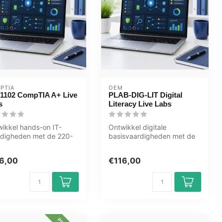
PTIA
OEM
-1102 CompTIA A+ Live
PLAB-DIG-LIT Digital
s
Literacy Live Labs
ikkel hands-on IT-
Ontwikkel digitale
rdigheden met de 220-
basisvaardigheden met de
2 CompTIA A+ Live Labs
PLAB-DIG-LIT Digital
OEM....
Literacy Live L...
6,00
€116,00