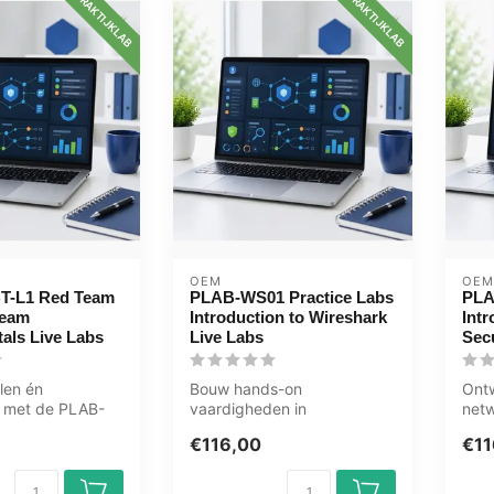
PRAKTIJKLAB
PRAKTIJKLAB
OEM
OEM
T-L1 Red Team
PLAB-WS01 Practice Labs
PL
Team
Introduction to Wireshark
Int
als Live Labs
Live Labs
Secu
len én
Bouw hands-on
Ontw
 met de PLAB-
vaardigheden in
netw
d Team & Blue
netwerkanalyse met de
met
€116,00
€11
menta...
PLAB-WS01 Wireshark Live
Live
Lab...