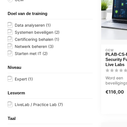
Doel van de training
Data analyseren
(1)
Systemen beveiligen
(2)
Certificering behalen
(1)
Netwerk beheren
(3)
OEM
Starten met IT
(2)
PLAB-CS-
Security 
Live Labs
Niveau
Word een
Expert
(1)
beveiliging
gebruiker 
€116,00
Lesvorm
FUND Cyber
LiveLab / Practice Lab
(7)
Taal