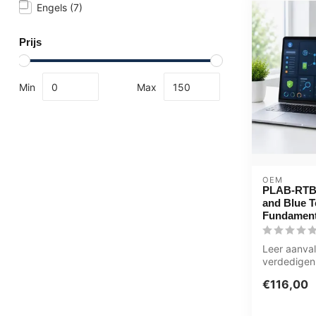
Engels
(7)
Prijs
Min
Max
OEM
PLAB-RTB
and Blue 
Fundament
Leer aanval
verdedigen
RTBT-L1 Re
€116,00
Team Funda