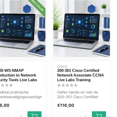
PRAKTIJKLAB
CISCO
AB-WS-NMAP
200-301 Cisco Certified
roduction to Network
Network Associate CCNA
rity Tools Live Labs
Live Labs Training
ikkel praktische
Oefen hands-on met de
erkbeveiligingsvaardigheden
200-301 Cisco Certified
 de PLAB-WS-NMAP
Network Associate CCNA
6,00
€116,00
 La...
Live Labs v...