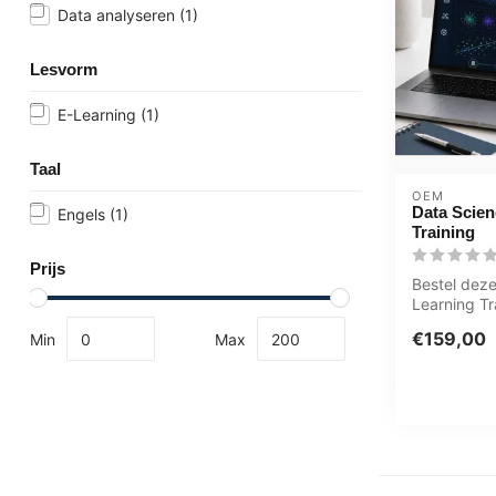
Data analyseren
(1)
Lesvorm
E-Learning
(1)
Taal
OEM
Data Scien
Engels
(1)
Training
Prijs
Bestel deze
Learning Tr
Science Usi
€159,00
Min
Max
jaar 24/ 7...