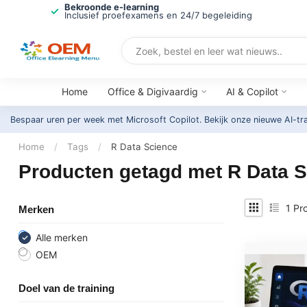
Bekroonde e-learning
Inclusief proefexamens en 24/7 begeleiding
Home
Office & Digivaardig
AI & Copilot
Bespaar uren per week met Microsoft Copilot. Bekijk onze nieuwe AI-tr
Home
/
Tags
/
R Data Science
Producten getagd met R Data 
1
Pro
Merken
Alle merken
OEM
Doel van de training