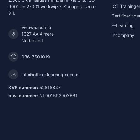
ICT Traininge
9001 en 27001 werkwijze. Springest score
9,1.
Certificeringe
E-Learning
Veluwezoom 5
1327 AA Almere
Incompany
Nederland
036-7601019
info@officeelearningmenu.nl
KVK nummer:
52818837
btw-nummer:
NL001592903B61