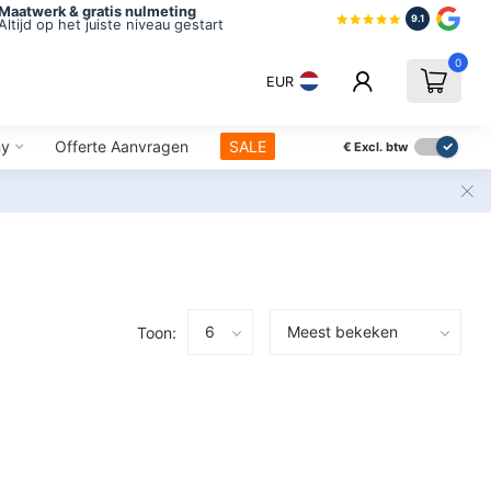
Maatwerk & gratis nulmeting
9.1
Altijd op het juiste niveau gestart
0
EUR
ny
Offerte Aanvragen
SALE
€
Excl. btw
Toon: