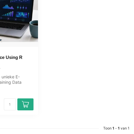
ce Using R
 unieke E-
aining Data
ng R online, 1
Toon
1
-
1
van 1