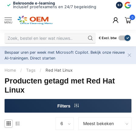
Bekroonde e-learning
ISO 9001 
9.1
Inclusief proefexamens en 24/7 begeleiding
2.500+ or
0
MENU
€
Excl. btw
Bespaar uren per week met Microsoft Copilot. Bekijk onze nieuwe
AI-trainingen.
Direct starten
Home
/
Tags
/
Red Hat Linux
Producten getagd met Red Hat
Linux
Filters