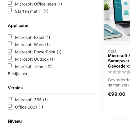
Microsoft Office leren
(1)
Starten met IT
(1)
Applicatie
Microsoft Excel
(1)
Microsoft Word
(1)
OEM
Microsoft PowerPoint
(1)
Microsoft 
Microsoft Outlook
(1)
Samenwer
Gevorderd
Microsoft Teams
(1)
Bekijk meer
Gevorderde
samenwerki
Versies
SharePoint
€99,00
Outlo...
Microsoft 365
(1)
Office 2021
(1)
Niveau