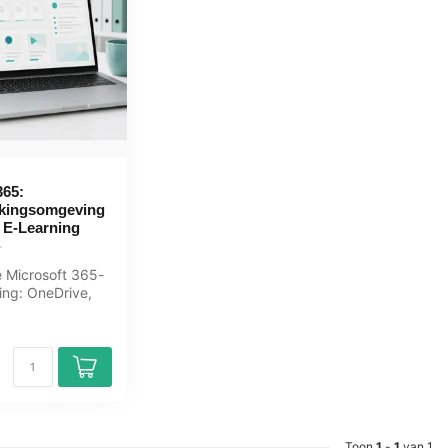
365:
kingsomgeving
 E-Learning
 Microsoft 365-
ng: OneDrive,
, Teams beheer,
Toon
1
-
1
van 1