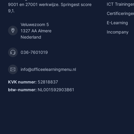
ICT Traininge
9001 en 27001 werkwijze. Springest score
9,1.
Certificeringe
E-Learning
Veluwezoom 5
1327 AA Almere
Incompany
Nederland
036-7601019
info@officeelearningmenu.nl
KVK nummer:
52818837
btw-nummer:
NL001592903B61