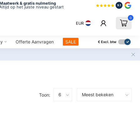
Maatwerk & gratis nulmeting
9.1
Altijd op het juiste niveau gestart
0
EUR
ny
Offerte Aanvragen
SALE
€
Excl. btw
Toon: