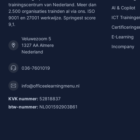
trainingscentrum van Nederland. Meer dan
AI & Copilot
2.500 organisaties trainden al via ons. ISO
ICT Traininge
9001 en 27001 werkwijze. Springest score
9,1.
Certificeringe
E-Learning
Veluwezoom 5
1327 AA Almere
Incompany
Nederland
036-7601019
info@officeelearningmenu.nl
KVK nummer:
52818837
btw-nummer:
NL001592903B61