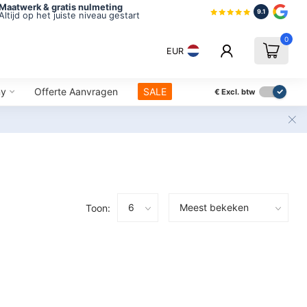
Maatwerk & gratis nulmeting
9.1
Altijd op het juiste niveau gestart
0
EUR
ny
Offerte Aanvragen
SALE
€
Excl. btw
Toon: