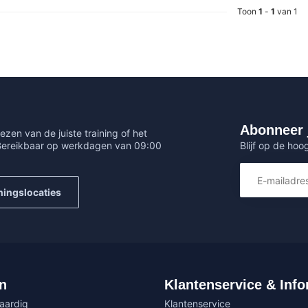
Toon
1
-
1
van 1
Abonneer 
ezen van de juiste training of het
Blijf op de hoo
 Bereikbaar op werkdagen van 09:00
ningslocaties
n
Klantenservice & Info
vaardig
Klantenservice