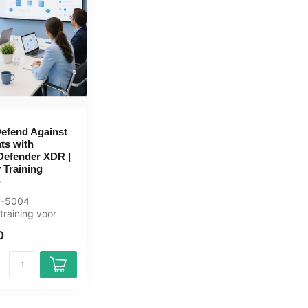
efend Against
ts with
Defender XDR |
 Training
SC-5004
raining voor
curity-analisten.
0