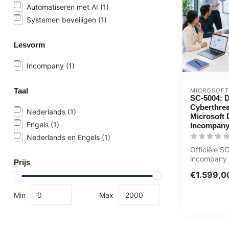
Automatiseren met AI
(1)
Systemen beveiligen
(1)
Lesvorm
Incompany
(1)
Taal
MICROSOFT
SC-5004: D
Cyberthrea
Nederlands
(1)
Microsoft 
Engels
(1)
Incompany
Nederlands en Engels
(1)
Officiële 
incompany t
Prijs
ICT'ers / Se
€1.599,0
1 dag, v...
Min
Max