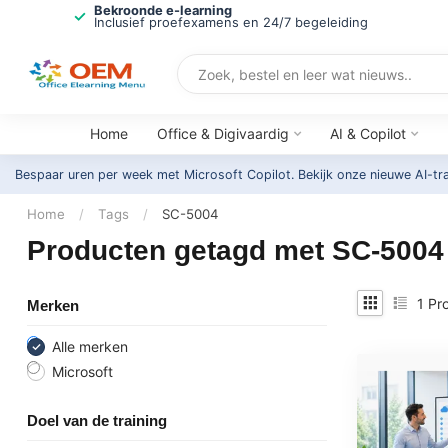
Bekroonde e-learning
Inclusief proefexamens en 24/7 begeleiding
Home
Office & Digivaardig
AI & Copilot
Bespaar uren per week met Microsoft Copilot. Bekijk onze nieuwe AI-tr
Home
/
Tags
/
SC-5004
Producten getagd met SC-5004
1
Pro
Merken
Alle merken
Microsoft
Doel van de training