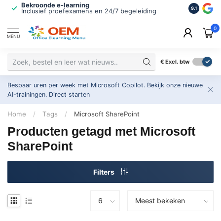
Bekroonde e-learning
ISO 9001 
9.1
Inclusief proefexamens en 24/7 begeleiding
2.500+ or
0
MENU
€
Excl. btw
Bespaar uren per week met Microsoft Copilot. Bekijk onze nieuwe
AI-trainingen.
Direct starten
Home
/
Tags
/
Microsoft SharePoint
Producten getagd met Microsoft
SharePoint
Filters