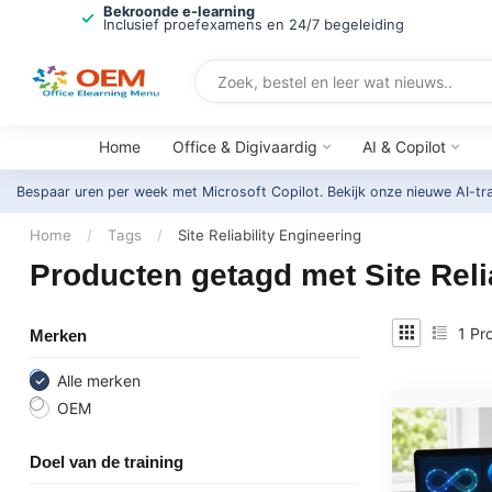
Bekroonde e-learning
Inclusief proefexamens en 24/7 begeleiding
Home
Office & Digivaardig
AI & Copilot
Bespaar uren per week met Microsoft Copilot. Bekijk onze nieuwe AI-tr
Home
/
Tags
/
Site Reliability Engineering
Producten getagd met Site Reli
1
Pro
Merken
Alle merken
OEM
Doel van de training