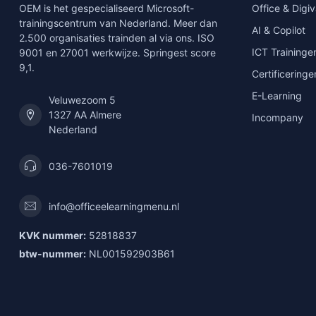
OEM is het gespecialiseerd Microsoft-
Office & Digi
trainingscentrum van Nederland. Meer dan
AI & Copilot
2.500 organisaties trainden al via ons. ISO
ICT Traininge
9001 en 27001 werkwijze. Springest score
9,1.
Certificeringe
E-Learning
Veluwezoom 5
1327 AA Almere
Incompany
Nederland
036-7601019
info@officeelearningmenu.nl
KVK nummer:
52818837
btw-nummer:
NL001592903B61