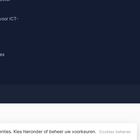
voor ICT-
ies
enties. Kies hieronder of beheer uw voorkeuren.
gn
by
Dyvelopment
Cookies beheren