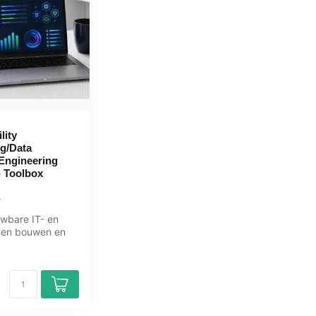
lity
g/Data
 Engineering
 Toolbox
uwbare IT- en
men bouwen en
t SRE en DRE.
.