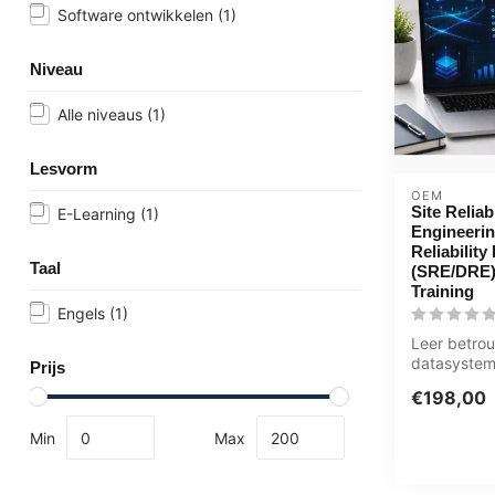
Software ontwikkelen
(1)
Niveau
Alle niveaus
(1)
Lesvorm
OEM
Site Reliabi
E-Learning
(1)
Engineerin
Reliability
Taal
(SRE/DRE)
Training
Engels
(1)
Leer betro
datasyste
Prijs
beheren me
€198,00
Deze ICT ..
Min
Max