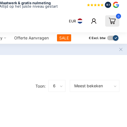
Maatwerk & gratis nulmeting
9.1
Altijd op het juiste niveau gestart
0
EUR
ny
Offerte Aanvragen
SALE
€
Excl. btw
Toon: