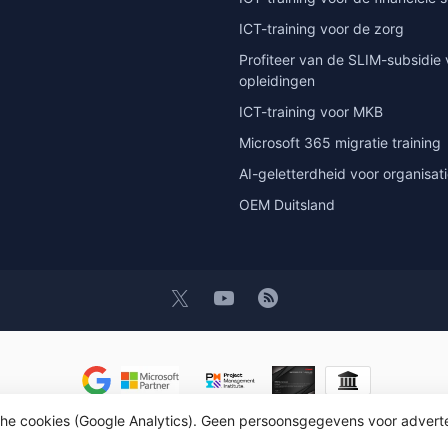
ICT-training voor de zorg
Profiteer van de SLIM-subsidie 
opleidingen
ICT-training voor MKB
Microsoft 365 migratie training
AI-geletterdheid voor organisat
OEM Duitsland
sche cookies (Google Analytics). Geen persoonsgegevens voor advert
OEM ICT Trainingen & Advies
- Powered by
Lightspeed
-
Lightspeed desi