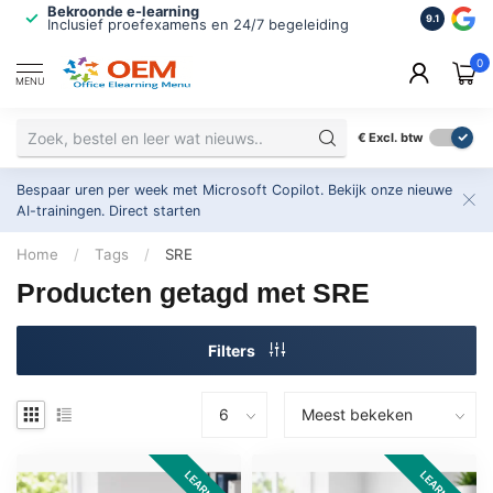
Bekroonde e-learning
ISO 9001 
9.1
Inclusief proefexamens en 24/7 begeleiding
2.500+ or
0
MENU
€
Excl. btw
Bespaar uren per week met Microsoft Copilot. Bekijk onze nieuwe
AI-trainingen.
Direct starten
Home
/
Tags
/
SRE
Producten getagd met SRE
Filters
LEARNKIT
LEARNKIT