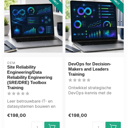
OEM
DevOps for Decision-
Site Reliability
Makers and Leaders
Engineering/Data
Training
Reliability Engineering
(SRE/DRE) Toolbox
Training
Ontwikkel strategische
DevOps-kennis met de
DevOps for Decision-
Leer betrouwbare IT- en
Makers and Leade...
datasystemen bouwen en
beheren met SRE en DRE.
€198,00
€198,00
Deze ICT ...