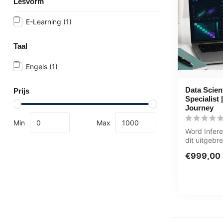
Lesvorm
E-Learning
(1)
Taal
Engels
(1)
Data Scient
Prijs
Specialist
Journey
Min
Max
Word Infere
dit uitgebre
van 169+ uu
€999,00