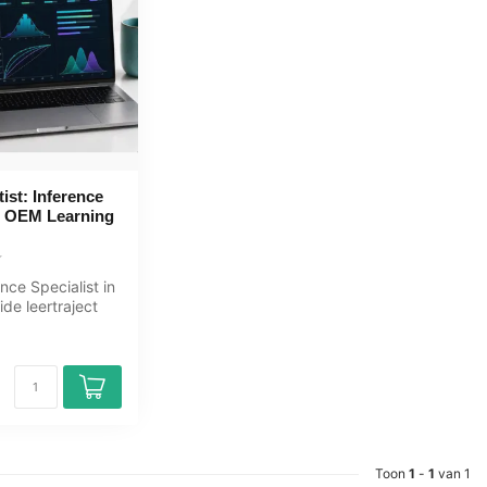
ist: Inference
 | OEM Learning
nce Specialist in
ide leertraject
r. Inference...
Toon
1
-
1
van 1