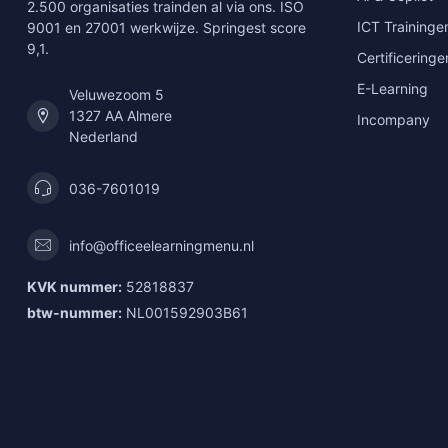
2.500 organisaties trainden al via ons. ISO
ICT Traininge
9001 en 27001 werkwijze. Springest score
9,1.
Certificeringe
E-Learning
Veluwezoom 5
1327 AA Almere
Incompany
Nederland
036-7601019
info@officeelearningmenu.nl
KVK nummer:
52818837
btw-nummer:
NL001592903B61