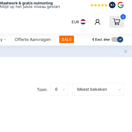
Maatwerk & gratis nulmeting
9.1
Altijd op het juiste niveau gestart
0
EUR
ny
Offerte Aanvragen
SALE
€
Excl. btw
Toon: