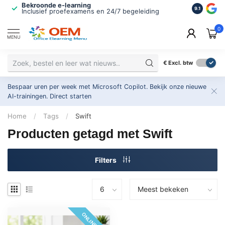
Bekroonde e-learning
ISO 9001 
9.1
Inclusief proefexamens en 24/7 begeleiding
2.500+ or
0
MENU
€
Excl. btw
Bespaar uren per week met Microsoft Copilot. Bekijk onze nieuwe
AI-trainingen.
Direct starten
Home
/
Tags
/
Swift
Producten getagd met Swift
Filters
ONLINE 24/7