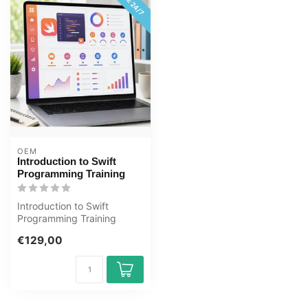
OEM
Introduction to Swift
Programming Training
Introduction to Swift
Programming Training
Bekroonde E-Learning
€129,00
cursus Uitgebrei...