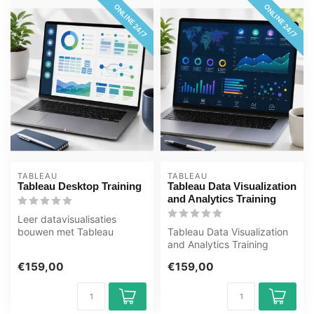
ONLINE 24/7
ONLINE 24/7
TABLEAU
TABLEAU
Tableau Desktop Training
Tableau Data Visualization
and Analytics Training
Leer datavisualisaties
bouwen met Tableau
Tableau Data Visualization
Desktop via deze e-
and Analytics Training
learning van OEM. 3...
Bekroonde E-Learning
€159,00
€159,00
cursus In...