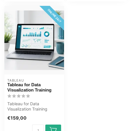
ONLINE 24/7
TABLEAU
Tableau for Data
Visualization Training
Tableau for Data
Visualization Training
Bekroonde E-Learning
€159,00
cursus Interactieve...