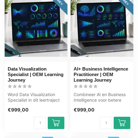
Data Visualization
AI+ Business Intelligence
Specialist | OEM Learning
Practitioner | OEM
Journey
Learning Journey
Word Data Visualization
Combineer AI en Business
Specialist in dit leertraject
Intelligence voor betere
van 100+ uur. U leert data...
beslissingen. In dit
€999,00
€999,00
leertraje...