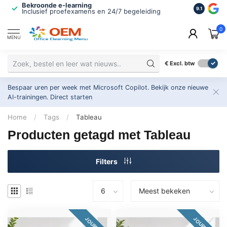
Bekroonde e-learning
ISO 9001 
9.1
Inclusief proefexamens en 24/7 begeleiding
2.500+ or
0
MENU
€
Excl. btw
Bespaar uren per week met Microsoft Copilot. Bekijk onze nieuwe
AI-trainingen.
Direct starten
Home
/
Tags
/
Tableau
Producten getagd met Tableau
Filters
JOURNEY
JOURNEY