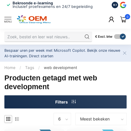
Bekroonde e-learning
ISO 9001 
9.1
Inclusief proefexamens en 24/7 begeleiding
2.500+ or
0
MENU
€
Excl. btw
Bespaar uren per week met Microsoft Copilot. Bekijk onze nieuwe
AI-trainingen.
Direct starten
Home
/
Tags
/
web development
Producten getagd met web
development
Filters