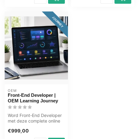
JOURNEY
OEM
Front-End Developer |
OEM Learning Journey
Word Front-End Developer
met deze complete online
ICT training. Leer HTML,
€999,00
CSS, ...