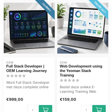
ONLINE 24/7
JOURNEY
OEM
OEM
Full Stack Developer |
Web Development using
OEM Learning Journey
the Yeoman Stack
Training
Word Full Stack Developer
met deze complete online
Bestel deze unieke E-
ICT training. Leer HTML,
Learning Training Web
CSS,...
Development using the
€999,00
€159,00
Yeoman Stack on...