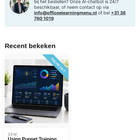
bij het bestellen? Onze AI-chatbot is 24/7
beschikbaar, of neem contact op via
info@officeelearningmenu.nl
of bel
+31 36
760 1019
Recent bekeken
ONLINE 24/7
OEM
Using Puppet Training