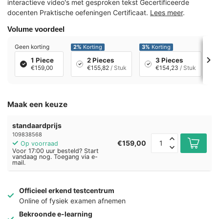
interactieve video's met gesproken tekst Gecertificeerde
docenten Praktische oefeningen Certificaat.
Lees meer
.
Volume voordeel
Geen korting
2%
Korting
3%
Korting
7
1 Piece
2 Pieces
3 Pieces
€159,00
€155,82
/ Stuk
€154,23
/ Stuk
Maak een keuze
standaardprijs
109838568
€159,00
Op voorraad
Voor 17:00 uur besteld? Start
vandaag nog. Toegang via e-
mail.
Officieel erkend testcentrum
Online of fysiek examen afnemen
Bekroonde e-learning