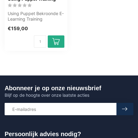
Using Puppet Bekroonde E-
Learning Training
Uitgebreide interactieve
€159,00
video's met ...
Abonneer je op onze nieuwsbrief
Blijf op de hoogte over onze laatste acties
Persoonlijk advies nodig?