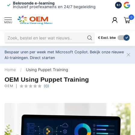
Bekroonde e-learning
ISO 9001 
9.1
Inclusief proefexamens en 24/7 begeleiding
2.500+ or
0
MENU
€
Excl. btw
Bespaar uren per week met Microsoft Copilot. Bekijk onze nieuwe
AI-trainingen.
Direct starten
Home
/
Using Puppet Training
OEM Using Puppet Training
OEM
(0)