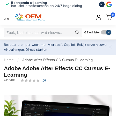
Bekroonde e-learning
ISO 9001 
9.1
Inclusief proefexamens en 24/7 begeleiding
2.500+ or
0
MENU
€
Excl. btw
Bespaar uren per week met Microsoft Copilot. Bekijk onze nieuwe
AI-trainingen.
Direct starten
Home
/
Adobe After Effects CC Cursus E-Learning
Adobe Adobe After Effects CC Cursus E-
Learning
ADOBE
(0)