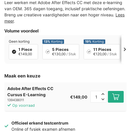
Leer werken met Adobe After Effects CC met deze e-learning
van OEM. 365 dagen toegang, inclusief praktische oefeningen.
Breng uw creatieve vaardigheden naar een hoger niveau.
Lees
meer
.
Volume voordeel
Geen korting
13%
Korting
19%
Korting
26
1 Piece
5 Pieces
11 Pieces
€149,00
€130,00
/ Stuk
€120,00
/ Stuk
Maak een keuze
Adobe After Effects CC
Cursus E-Learning
€149,00
139438011
Op voorraad
Officieel erkend testcentrum
Online of fysiek examen afnemen