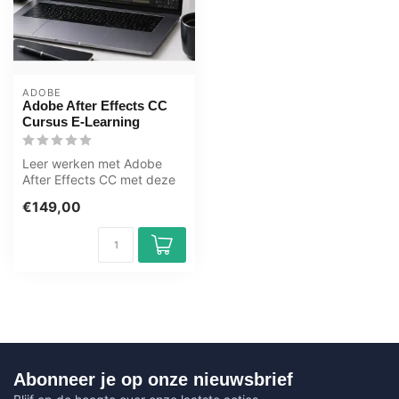
ADOBE
Adobe After Effects CC
Cursus E-Learning
Leer werken met Adobe
After Effects CC met deze
e-learning van OEM. 365
€149,00
dagen to...
Abonneer je op onze nieuwsbrief