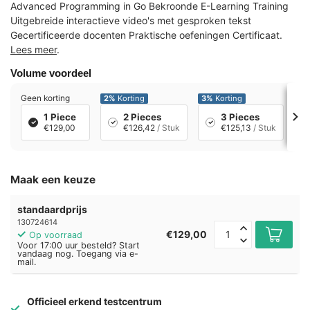
Advanced Programming in Go Bekroonde E-Learning Training
Uitgebreide interactieve video's met gesproken tekst
Gecertificeerde docenten Praktische oefeningen Certificaat.
Lees meer
.
Volume voordeel
Geen korting
2%
Korting
3%
Korting
7%
1 Piece
2 Pieces
3 Pieces
€129,00
€126,42
/ Stuk
€125,13
/ Stuk
Maak een keuze
standaardprijs
130724614
€129,00
Op voorraad
Voor 17:00 uur besteld? Start
vandaag nog. Toegang via e-
mail.
Officieel erkend testcentrum