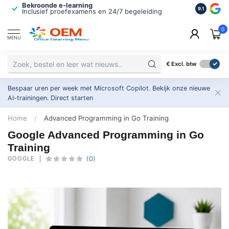
Bekroonde e-learning
ISO 9001 
9.1
Inclusief proefexamens en 24/7 begeleiding
2.500+ or
0
MENU
€
Excl. btw
Bespaar uren per week met Microsoft Copilot. Bekijk onze nieuwe
AI-trainingen.
Direct starten
Home
/
Advanced Programming in Go Training
Google Advanced Programming in Go
Training
GOOGLE
(0)