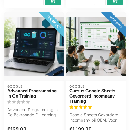
ONLINE 24/7
MAATWERK
GOOGLE
GOOGLE
Advanced Programming
Cursus Google Sheets
in Go Training
Gevorderd Incompany
Training
Advanced Programming in
Go Bekroonde E-Learning
Google Sheets Gevorderd
Training Uitgebreide
incompany bij OEM. Voor
interactiev...
gevorderden, met
€129,00
€1.199,00