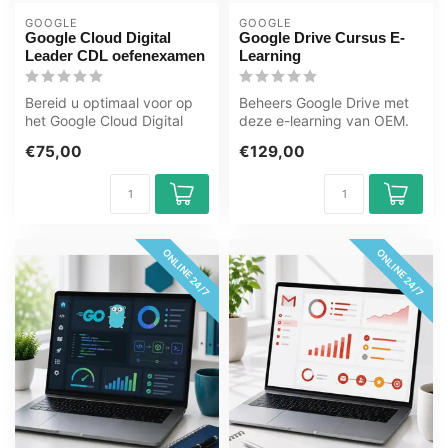
GOOGLE
GOOGLE
Google Cloud Digital
Google Drive Cursus E-
Leader CDL oefenexamen
Learning
Bereid u optimaal voor op
Beheers Google Drive met
het Google Cloud Digital
deze e-learning van OEM.
Leader CDL examen met
365 dagen toegang, leer
€75,00
€129,00
het GMe...
wannee...
ONLINE 24/7
ONLINE 24/7