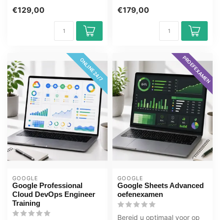
365 dagen toegang, leer in
Developer met deze e-
€129,00
€179,00
uw e...
learning va...
PROEFEXAMEN
ONLINE 24/7
GOOGLE
GOOGLE
Google Professional
Google Sheets Advanced
Cloud DevOps Engineer
oefenexamen
Training
Bereid u optimaal voor op