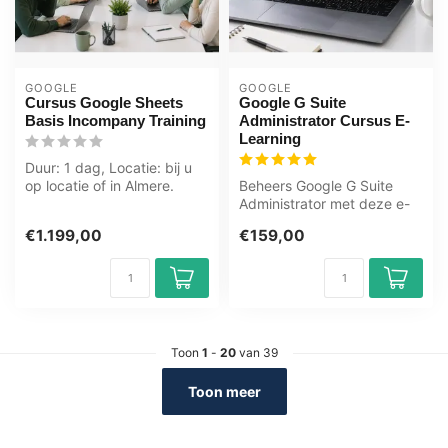
GOOGLE
GOOGLE
Cursus Google Sheets
Google G Suite
Basis Incompany Training
Administrator Cursus E-
Learning
Duur: 1 dag, Locatie: bij u
op locatie of in Almere.
Beheers Google G Suite
Zwolle. Groningen.
Administrator met deze e-
Utrecht....
learning van OEM. 365
€1.199,00
€159,00
dagen toeg...
Toon
1
-
20
van 39
Toon meer