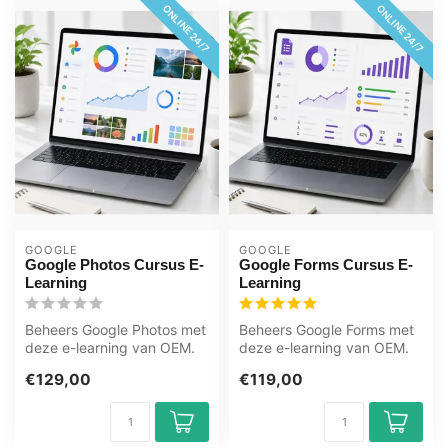
ONLINE 24/7
ONLINE 24/7
GOOGLE
GOOGLE
Google Photos Cursus E-
Google Forms Cursus E-
Learning
Learning
Beheers Google Photos met
Beheers Google Forms met
deze e-learning van OEM.
deze e-learning van OEM.
365 dagen toegang, leer in
365 dagen toegang, leer in
€129,00
€119,00
uw...
uw ...