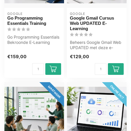
GOOGLE
GOOGLE
Go Programming
Google Gmail Cursus
Essentials Training
Web UPDATED E-
Learning
Go Programming Essentials
Bekroonde E-Learning
Beheers Google Gmail Web
Training Uitgebreide
UPDATED met deze e-
interactieve...
learning van OEM. 365
€159,00
€129,00
dagen toegang,...
ONLINE 24/7
MAATWERK