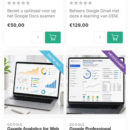
Bereid u optimaal voor op
Beheers Google Gmail met
het Google Docs examen
deze e-learning van OEM.
met het GMetrix
365 dagen toegang, leer
€50,00
€129,00
oefenexamen van...
wannee...
PROEFEXAMEN
ONLINE 24/7
GOOGLE
GOOGLE
Google Analytics for Web
Google Professional