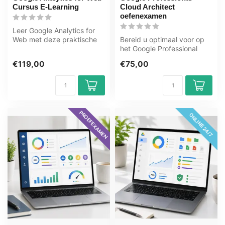
Cursus E-Learning
Cloud Architect
oefenexamen
Leer Google Analytics for
Web met deze praktische
Bereid u optimaal voor op
e-learning van OEM. 365
het Google Professional
dagen ...
Cloud Architect examen
€119,00
€75,00
met het...
PROEFEXAMEN
ONLINE 24/7