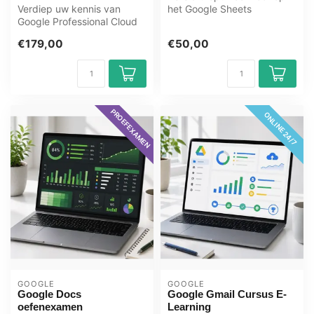
Verdiep uw kennis van
het Google Sheets
Google Professional Cloud
Advanced examen met het
DevOps Engineer met deze
GMetrix oefe...
€179,00
€50,00
e-learn...
PROEFEXAMEN
ONLINE 24/7
GOOGLE
GOOGLE
Google Docs
Google Gmail Cursus E-
oefenexamen
Learning