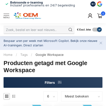
Bekroonde e-learning
ISO 9001 
9.1
Inclusief proefexamens en 24/7 begeleiding
2.500+ or
0
MENU
€
Excl. btw
Bespaar uren per week met Microsoft Copilot. Bekijk onze nieuwe
AI-trainingen.
Direct starten
Home
/
Tags
/
Google Workspace
Producten getagd met Google
Workspace
Filters