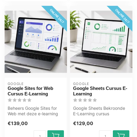
ONLINE 24/7
ONLINE 24/7
GOOGLE
GOOGLE
Google Sites for Web
Google Sheets Cursus E-
Cursus E-Learning
Learning
Beheers Google Sites for
Google Sheets Bekroonde
Web met deze e-learning
E-Learning cursus
van OEM. 365 dagen
Uitgebreide interactieve
€139,00
€129,00
toegang, lee...
video's met g...