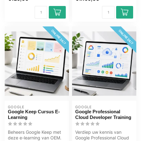
gecertificeerde...
ONLINE 24/7
ONLINE 24/7
GOOGLE
GOOGLE
Google Keep Cursus E-
Google Professional
Learning
Cloud Developer Training
Beheers Google Keep met
Verdiep uw kennis van
deze e-learning van OEM.
Google Professional Cloud