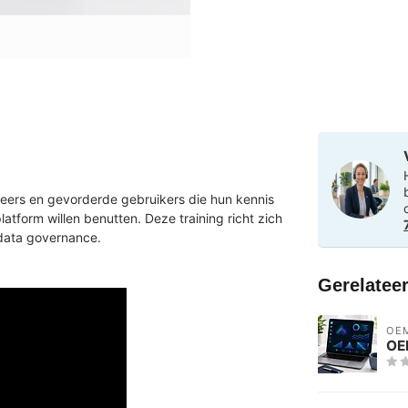
g
eers en gevorderde gebruikers die hun kennis
atform willen benutten. Deze training richt zich
 data governance.
Gerelatee
OE
OEM