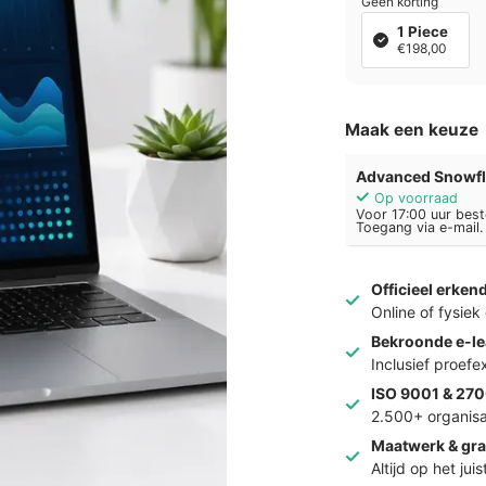
Geen korting
1 Piece
€198,00
Maak een keuze
Advanced Snowfl
Op voorraad
Voor 17:00 uur best
Toegang via e-mail.
Officieel erken
Online of fysie
Bekroonde e-le
Inclusief proef
ISO 9001 & 270
2.500+ organisa
Maatwerk & gra
Altijd op het jui