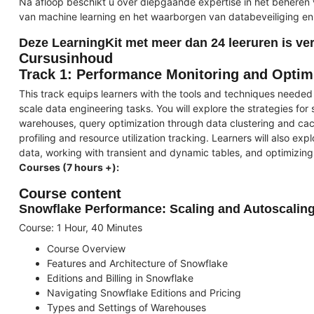
Na afloop beschikt u over diepgaande expertise in het beheren 
van machine learning en het waarborgen van databeveiliging en
Deze LearningKit met meer dan 24 leeruren is ver
Cursusinhoud
Track 1: Performance Monitoring and Optim
This track equips learners with the tools and techniques needed
scale data engineering tasks. You will explore the strategies for 
warehouses, query optimization through data clustering and ca
profiling and resource utilization tracking. Learners will also ex
data, working with transient and dynamic tables, and optimizing
Courses (7 hours +):
Course content
Snowflake Performance: Scaling and Autoscali
Course: 1 Hour, 40 Minutes
Course Overview
Features and Architecture of Snowflake
Editions and Billing in Snowflake
Navigating Snowflake Editions and Pricing
Types and Settings of Warehouses