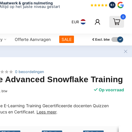
Maatwerk & gratis nulmeting
9.1
Altijd op het juiste niveau gestart
0
EUR
ny
Offerte Aanvragen
SALE
€
Excl. btw
0 beoordelingen
e Advanced Snowflake Training
Op voorraad
. btw
 E-Learning Training Gecertificeerde docenten Quizzen
ucs en Certificaat.
Lees meer
.