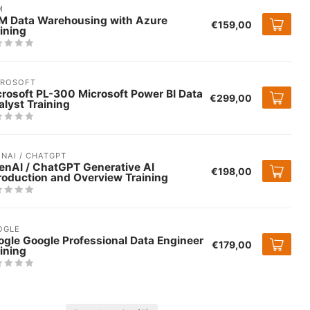
M
M Data Warehousing with Azure
€159,00
ining
CROSOFT
rosoft PL-300 Microsoft Power BI Data
€299,00
lyst Training
NAI / CHATGPT
enAI / ChatGPT Generative AI
€198,00
roduction and Overview Training
OGLE
gle Google Professional Data Engineer
€179,00
ining