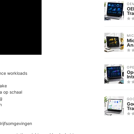
OE
OE
Tra
MI
Mic
Ana
OPE
Op
ance workloads
Int
lake
a op schaal
ng
GO
Goo
n
Tra
drijfsomgevingen