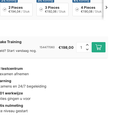
2%
Korting
3%
Korting
4%
Korting
5%
2 Pieces
3 Pieces
4 Pieces
€194,04
/ Stuk
€192,06
/ Stuk
€190,08
/ Stuk
ake Training
€198,00
154477060
eld? Start vandaag nog.
d testcentrum
k examen afnemen
arning
examens en 24/7 begeleiding
01 werkwijze
ties gingen u voor
tis nulmeting
ste niveau gestart