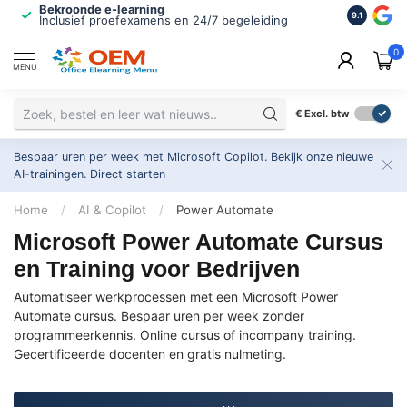
Bekroonde e-learning
ISO 9001 
9.1
Inclusief proefexamens en 24/7 begeleiding
2.500+ or
0
MENU
€
Excl. btw
Bespaar uren per week met Microsoft Copilot. Bekijk onze nieuwe
AI-trainingen.
Direct starten
Home
/
AI & Copilot
/
Power Automate
Microsoft Power Automate Cursus
en Training voor Bedrijven
Automatiseer werkprocessen met een Microsoft Power
Automate cursus. Bespaar uren per week zonder
programmeerkennis. Online cursus of incompany training.
Gecertificeerde docenten en gratis nulmeting.