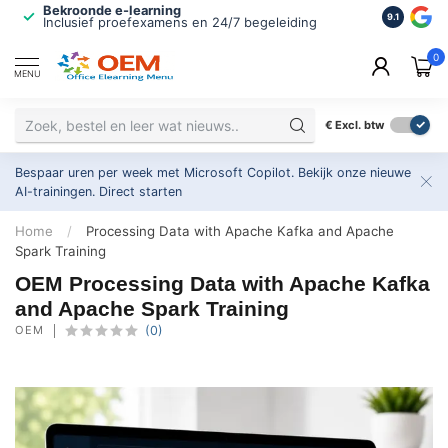
Bekroonde e-learning
ISO 9001 
9.1
Inclusief proefexamens en 24/7 begeleiding
2.500+ or
0
MENU
€
Excl. btw
Bespaar uren per week met Microsoft Copilot. Bekijk onze nieuwe
AI-trainingen.
Direct starten
Home
/
Processing Data with Apache Kafka and Apache
Spark Training
OEM Processing Data with Apache Kafka
and Apache Spark Training
OEM
(0)