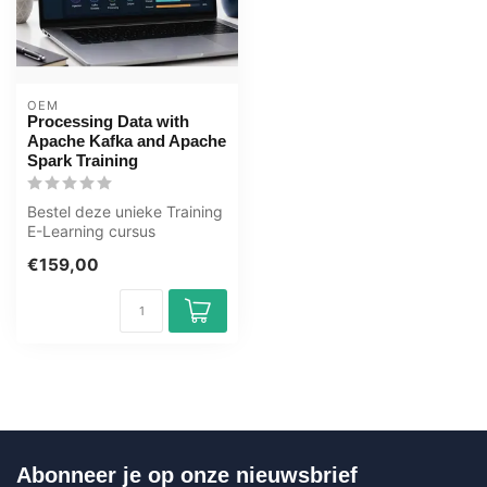
OEM
Processing Data with
Apache Kafka and Apache
Spark Training
Bestel deze unieke Training
E-Learning cursus
Processing Data with
€159,00
Apache Kafka ...
Abonneer je op onze nieuwsbrief