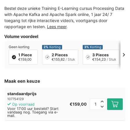
Bestel deze unieke Training E-Learning cursus Processing Data
with Apache Kafka and Apache Spark online, 1 jaar 24/ 7
toegang tot rijke interactieve video’s, voortgangs door
rapportage en testen.
Lees meer
.
Volume voordeel
Geen korting
2%
Korting
3%
Korting
7
1 Piece
2 Pieces
3 Pieces
€159,00
€155,82
/ Stuk
€154,23
/ Stuk
Maak een keuze
standaardprijs
107754129
€159,00
Op voorraad
Voor 17:00 uur besteld? Start
vandaag nog. Toegang via e-
mail.