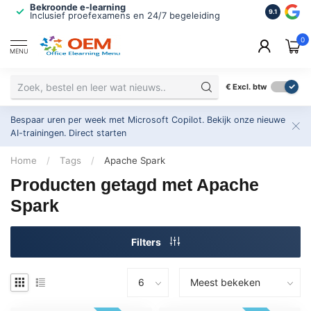
Bekroonde e-learning
ISO 9001 
9.1
Inclusief proefexamens en 24/7 begeleiding
2.500+ or
0
MENU
€
Excl. btw
Bespaar uren per week met Microsoft Copilot. Bekijk onze nieuwe
AI-trainingen.
Direct starten
Home
/
Tags
/
Apache Spark
Producten getagd met Apache
Spark
Filters