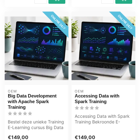
ONLINE 24/7
ONLINE 24/7
OEM
OEM
Big Data Development
Accessing Data with
with Apache Spark
Spark Training
Training
Accessing Data with Spark
Bestel deze unieke Training
Training Bekroonde E-
E-Learning cursus Big Data
Learning cursus
Development with Apache
Uitgebreide inter...
€149,00
€149,00
S...