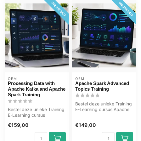
ONLINE 24/7
ONLINE 24/7
OEM
OEM
Processing Data with
Apache Spark Advanced
Apache Kafka and Apache
Topics Training
Spark Training
Bestel deze unieke Training
Bestel deze unieke Training
E-Learning cursus Apache
E-Learning cursus
Spark Advanced Topics
Processing Data with
onlin...
€159,00
€149,00
Apache Kafka ...