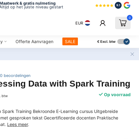
Maatwerk & gratis nulmeting
9.1
Altijd op het juiste niveau gestart
0
EUR
ny
Offerte Aanvragen
SALE
€
Excl. btw
0 beoordelingen
ssing Data with Spark Training
Op voorraad
. btw
h Spark Training Bekroonde E-Learning cursus Uitgebreide
s met gesproken tekst Gecertificeerde docenten Praktische
aat.
Lees meer
.