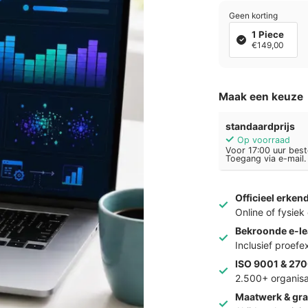
Geen korting
1 Piece
€149,00
Maak een keuze
standaardprijs
Op voorraad
Voor 17:00 uur best
Toegang via e-mail.
Officieel erken
Online of fysie
Bekroonde e-le
Inclusief proef
ISO 9001 & 270
2.500+ organisa
Maatwerk & gra