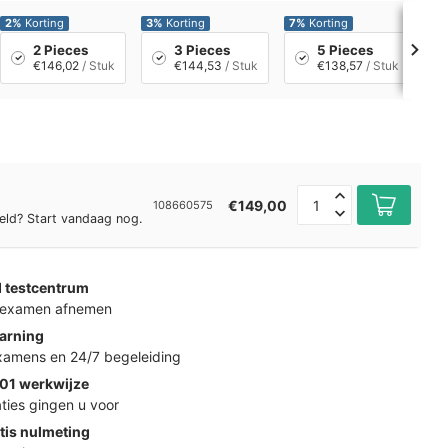
2%
Korting
3%
Korting
7%
Korting
10
2 Pieces
3 Pieces
5 Pieces
€146,02
/ Stuk
€144,53
/ Stuk
€138,57
/ Stuk
€149,00
108660575
eld? Start vandaag nog.
d testcentrum
k examen afnemen
arning
examens en 24/7 begeleiding
01 werkwijze
ties gingen u voor
tis nulmeting