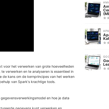
AMA
Am
Cer
(M
AP
Ap
Kaf
GO
Go
Le
ikt voor het verwerken van grote hoeveelheden
te verwerken en te analyseren is essentieel in
je de kans om de kernprincipes van het werken
behulp van Spark's krachtige tools.
k's gegevensverwerkingsmodel en hoe je data
uctureerde gegevens kunt verwerken en