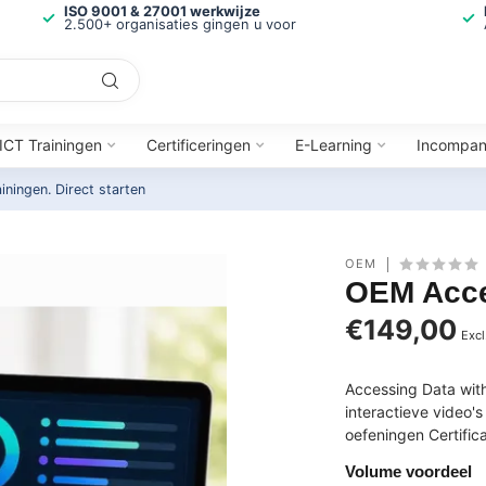
ISO 9001 & 27001 werkwijze
2.500+ organisaties gingen u voor
ICT Trainingen
Certificeringen
E-Learning
Incompa
ainingen.
Direct starten
OEM
OEM Acce
€149,00
Excl
Accessing Data wit
interactieve video'
oefeningen Certific
Volume voordeel