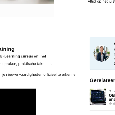
Altijd op het jui
aining
 E-Learning cursus online!
toespraken, praktische taken en
 je nieuwe vaardigheden officieel te erkennen.
Gerelatee
OE
OE
an