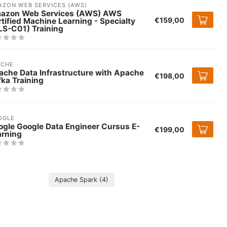
ZON WEB SERVICES (AWS)
azon Web Services (AWS) AWS
€159,00
tified Machine Learning - Specialty
LS-C01) Training
ACHE
ache Data Infrastructure with Apache
€198,00
ka Training
OGLE
ogle Google Data Engineer Cursus E-
€199,00
arning
Apache Spark
(4)