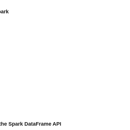
park
 the Spark DataFrame API