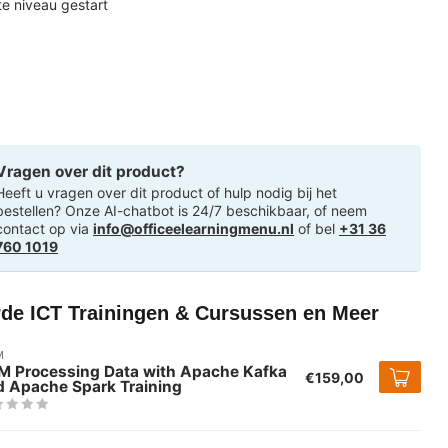
ste niveau gestart
Vragen over dit product?
Heeft u vragen over dit product of hulp nodig bij het
bestellen? Onze AI-chatbot is 24/7 beschikbaar, of neem
contact op via
info@officeelearningmenu.nl
of bel
+31 36
760 1019
rde ICT Trainingen & Cursussen en Meer
M
M Processing Data with Apache Kafka
€159,00
d Apache Spark Training