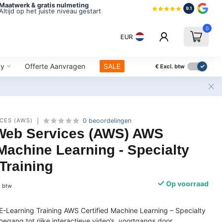
Maatwerk & gratis nulmeting
9.1
Altijd op het juiste niveau gestart
0
EUR
ny
Offerte Aanvragen
SALE
€
Excl. btw
CES (AWS)
0 beoordelingen
eb Services (AWS) AWS
 Machine Learning - Specialty
Training
Op voorraad
. btw
E-Learning Training AWS Certified Machine Learning – Specialty
 toegang tot rijke interactieve video’s, voortgangs door