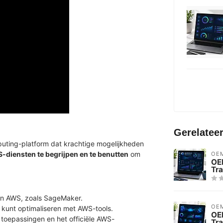
Gerelatee
ting-platform dat krachtige mogelijkheden
-diensten te begrijpen en te benutten
om
OE
OEM
Tra
en AWS, zoals SageMaker.
OE
 kunt optimaliseren met AWS-tools.
OE
e toepassingen en het officiële AWS-
Tra