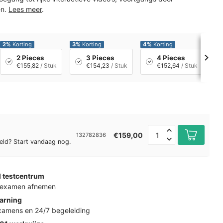
en.
Lees meer
.
2%
Korting
3%
Korting
4%
Korting
5%
2 Pieces
3 Pieces
4 Pieces
€155,82
/ Stuk
€154,23
/ Stuk
€152,64
/ Stuk
€159,00
132782836
eld? Start vandaag nog.
d testcentrum
k examen afnemen
arning
examens en 24/7 begeleiding