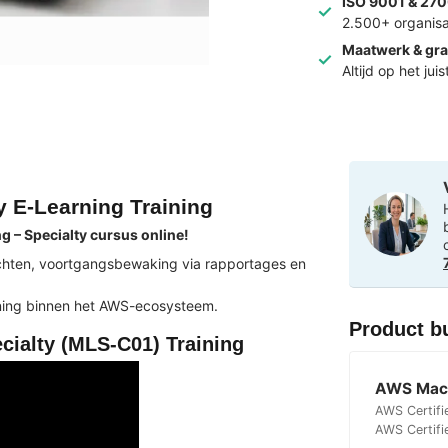
ISO 9001 & 270
2.500+ organisa
Maatwerk & gra
Altijd op het jui
y E-Learning Training
 – Specialty cursus online!
achten, voortgangsbewaking via rapportages en
ning binnen het AWS-ecosysteem.
Product b
cialty (MLS-C01) Training
AWS Mach
AWS Certifi
AWS Certifi