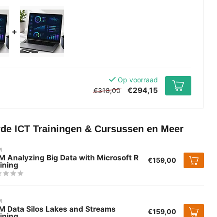
+
Op voorraad
€294,15
€318,00
rde ICT Trainingen & Cursussen en Meer
M
 Analyzing Big Data with Microsoft R
€159,00
ining
M
M Data Silos Lakes and Streams
€159,00
ining