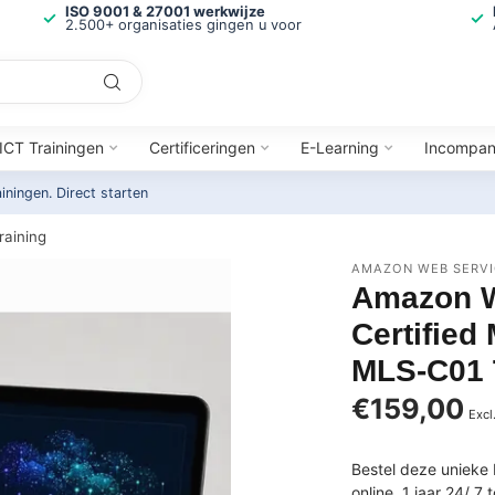
ISO 9001 & 27001 werkwijze
2.500+ organisaties gingen u voor
ICT Trainingen
Certificeringen
E-Learning
Incompa
ainingen.
Direct starten
raining
AMAZON WEB SERVI
Amazon W
Certified
MLS-C01 
€159,00
Excl
Bestel deze unieke 
online, 1 jaar 24/ 7