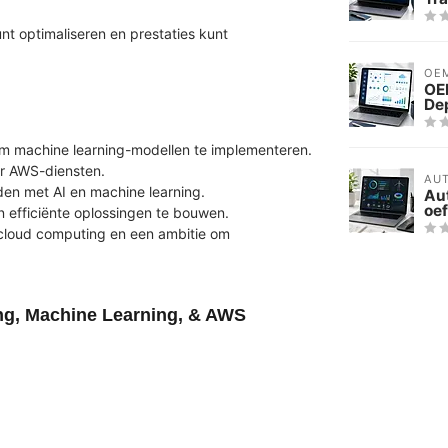
unt optimaliseren en prestaties kunt
OE
OE
De
m machine learning-modellen te implementeren.
er AWS-diensten.
AU
den met AI en machine learning.
Au
oe
 efficiënte oplossingen te bouwen.
cloud computing en een ambitie om
ng, Machine Learning, & AWS