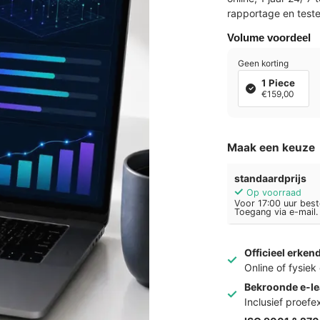
rapportage en test
Volume voordeel
Geen korting
1 Piece
€159,00
Maak een keuze
standaardprijs
Op voorraad
Voor 17:00 uur best
Toegang via e-mail.
Officieel erken
Online of fysie
Bekroonde e-le
Inclusief proef