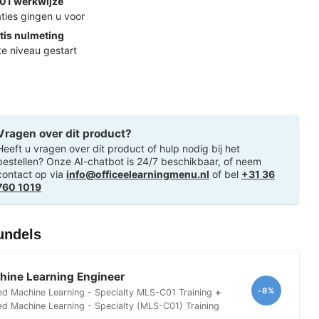
01 werkwijze
ties gingen u voor
tis nulmeting
ste niveau gestart
Vragen over dit product?
Heeft u vragen over dit product of hulp nodig bij het
bestellen? Onze AI-chatbot is 24/7 beschikbaar, of neem
contact op via
info@officeelearningmenu.nl
of bel
+31 36
760 1019
undels
ine Learning Engineer
-8%
ed Machine Learning - Specialty MLS-C01 Training
+
ed Machine Learning - Specialty (MLS-C01) Training