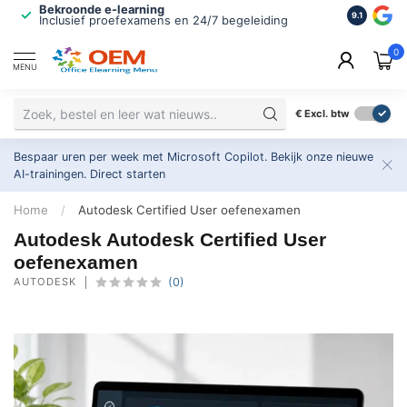
Bekroonde e-learning
ISO 9001 
9.1
Inclusief proefexamens en 24/7 begeleiding
2.500+ or
0
MENU
€
Excl. btw
Bespaar uren per week met Microsoft Copilot. Bekijk onze nieuwe
AI-trainingen.
Direct starten
Home
/
Autodesk Certified User oefenexamen
Autodesk Autodesk Certified User
oefenexamen
AUTODESK
(0)