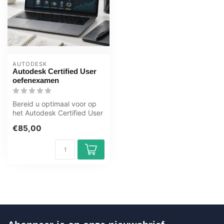
AUTODESK
Autodesk Certified User
oefenexamen
Bereid u optimaal voor op
het Autodesk Certified User
examen met het GMetrix
€85,00
oef...