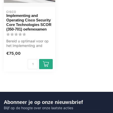
CISCO
Implementing and
Operating Cisco Security
Core Technologies SCOR
(350-701) oefenexamen
Bereid u optimaal voor op
het Implementing and
Operating Cisco Security
€75,00
Core Tec...
Abonneer je op onze nieuwsbrief
Blijf op de hoogte over onze laatste acties