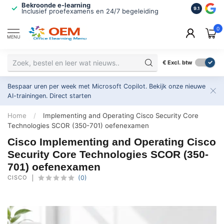
Bekroonde e-learning
ISO 9001 
9.1
Inclusief proefexamens en 24/7 begeleiding
2.500+ or
0
MENU
€
Excl. btw
Bespaar uren per week met Microsoft Copilot. Bekijk onze nieuwe
AI-trainingen.
Direct starten
Home
/
Implementing and Operating Cisco Security Core
Technologies SCOR (350-701) oefenexamen
Cisco Implementing and Operating Cisco
Security Core Technologies SCOR (350-
701) oefenexamen
CISCO
(0)