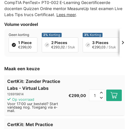
CompTIA PenTest+ PT0-002 E-Learning Gecertificeerde
docenten Quizzen Online mentor MeasureUp test examen Live
Labs Tips trucs Certificaat.
Lees meer
.
Volume voordeel
Geen korting
2%
Korting
3%
Korting
7
1 Piece
2 Pieces
3 Pieces
€299,00
€293,02
/ Stuk
€290,03
/ Stuk
Maak een keuze
CertKit: Zonder Practice
Labs - Virtual Labs
126919614
€299,00
Op voorraad
Voor 17:00 uur besteld? Start
vandaag nog. Toegang via e-
mail.
CertKit: Met Practice