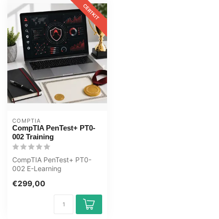
CERTKIT
COMPTIA
CompTIA PenTest+ PT0-
002 Training
CompTIA PenTest+ PT0-
002 E-Learning
Gecertificeerde docenten
€299,00
Quizzen Online ment...