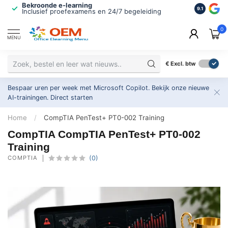
Bekroonde e-learning
ISO 9001 
9.1
Inclusief proefexamens en 24/7 begeleiding
2.500+ or
0
MENU
€
Excl. btw
Bespaar uren per week met Microsoft Copilot. Bekijk onze nieuwe
AI-trainingen.
Direct starten
Home
/
CompTIA PenTest+ PT0-002 Training
CompTIA CompTIA PenTest+ PT0-002
Training
COMPTIA
(0)