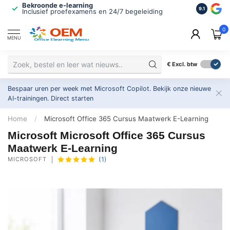
Bekroonde e-learning
ISO 9001 
9.1
Inclusief proefexamens en 24/7 begeleiding
2.500+ or
0
MENU
€
Excl. btw
Bespaar uren per week met Microsoft Copilot. Bekijk onze nieuwe
AI-trainingen.
Direct starten
Home
/
Microsoft Office 365 Cursus Maatwerk E-Learning
Microsoft Microsoft Office 365 Cursus
Maatwerk E-Learning
MICROSOFT
(1)