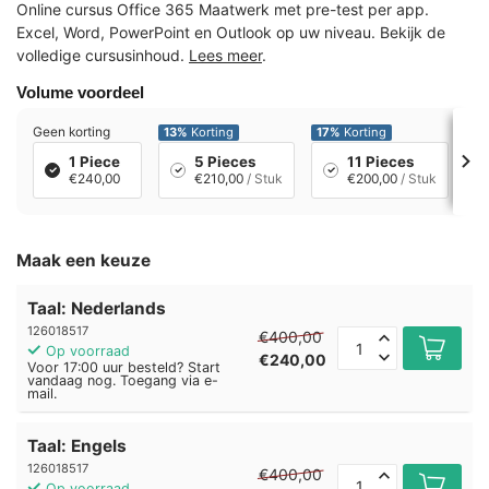
Online cursus Office 365 Maatwerk met pre-test per app.
Excel, Word, PowerPoint en Outlook op uw niveau. Bekijk de
volledige cursusinhoud.
Lees meer
.
Volume voordeel
Geen korting
13%
Korting
17%
Korting
21
1 Piece
5 Pieces
11 Pieces
€240,00
€210,00
/ Stuk
€200,00
/ Stuk
Maak een keuze
Taal: Nederlands
126018517
€400,00
Op voorraad
€240,00
Voor 17:00 uur besteld? Start
vandaag nog. Toegang via e-
mail.
Taal: Engels
126018517
€400,00
Op voorraad