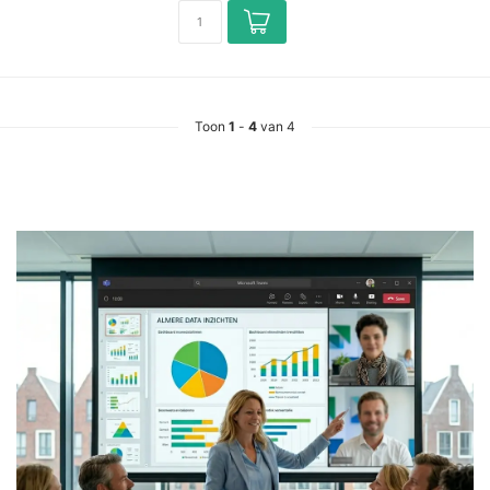
Toon
1
-
4
van 4