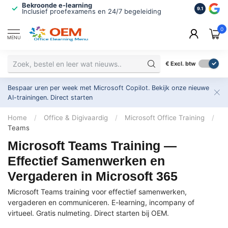
Bekroonde e-learning
ISO 9001 
9.1
Inclusief proefexamens en 24/7 begeleiding
2.500+ or
0
MENU
€
Excl. btw
Bespaar uren per week met Microsoft Copilot. Bekijk onze nieuwe
AI-trainingen.
Direct starten
Home
/
Office & Digivaardig
/
Microsoft Office Training
/
Teams
Microsoft Teams Training —
Effectief Samenwerken en
Vergaderen in Microsoft 365
Microsoft Teams training voor effectief samenwerken,
vergaderen en communiceren. E-learning, incompany of
virtueel. Gratis nulmeting. Direct starten bij OEM.