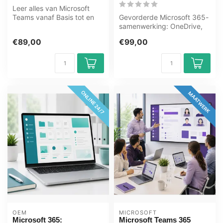
Leer alles van Microsoft
Teams vanaf Basis tot en
Gevorderde Microsoft 365-
met Expert niveau in deze
samenwerking: OneDrive,
onli...
SharePoint, Teams beheer,
€89,00
€99,00
Outlo...
ONLINE 24/7
MAATWERK
OEM
MICROSOFT
Microsoft 365:
Microsoft Teams 365