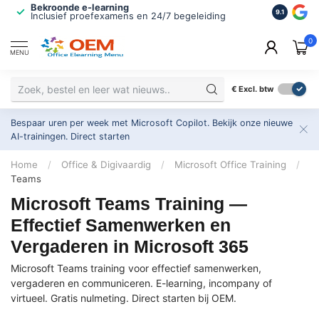
Bekroonde e-learning
ISO 9001 
9.1
Inclusief proefexamens en 24/7 begeleiding
2.500+ or
0
MENU
€
Excl. btw
Bespaar uren per week met Microsoft Copilot. Bekijk onze nieuwe
AI-trainingen.
Direct starten
Home
/
Office & Digivaardig
/
Microsoft Office Training
/
Teams
Microsoft Teams Training —
Effectief Samenwerken en
Vergaderen in Microsoft 365
Microsoft Teams training voor effectief samenwerken,
vergaderen en communiceren. E-learning, incompany of
virtueel. Gratis nulmeting. Direct starten bij OEM.