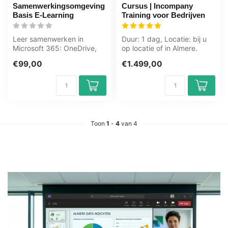
Samenwerkingsomgeving
Cursus | Incompany
Basis E-Learning
Training voor Bedrijven
Leer samenwerken in
Duur: 1 dag, Locatie: bij u
Microsoft 365: OneDrive,
op locatie of in Almere.
SharePoint, Teams, Outlook
Zwolle. Groningen.
€99,00
€1.499,00
en Offic...
Utrecht....
Toon
1
-
4
van 4