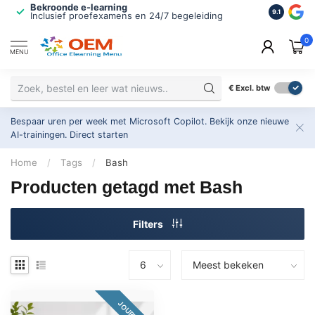
Bekroonde e-learning
ISO 9001 
9.1
Inclusief proefexamens en 24/7 begeleiding
2.500+ or
0
MENU
€
Excl. btw
Bespaar uren per week met Microsoft Copilot. Bekijk onze nieuwe
AI-trainingen.
Direct starten
Home
/
Tags
/
Bash
Producten getagd met Bash
Filters
JOURNEY