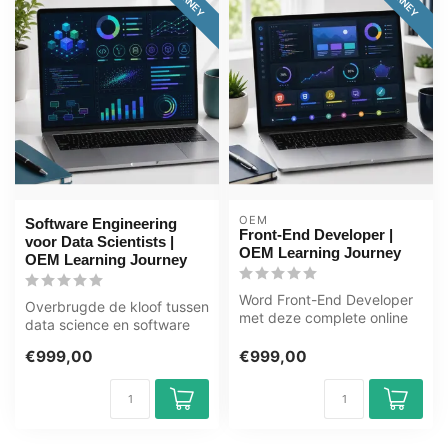
OEM
Software Engineering
Front-End Developer |
voor Data Scientists |
OEM Learning Journey
OEM Learning Journey
Word Front-End Developer
Overbrugde de kloof tussen
met deze complete online
data science en software
ICT training. Leer HTML,
engineering in dit leertraje...
CSS, ...
€999,00
€999,00