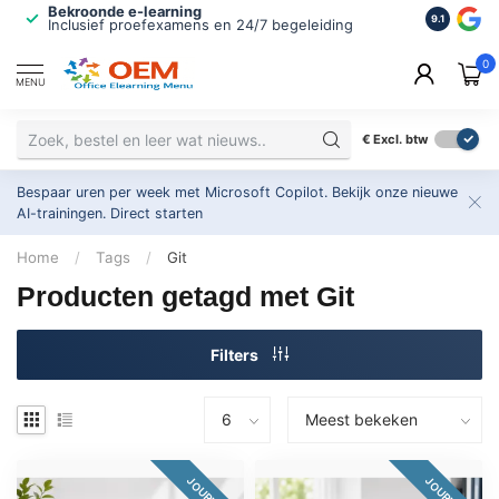
Bekroonde e-learning
ISO 9001 
9.1
Inclusief proefexamens en 24/7 begeleiding
2.500+ or
0
MENU
€
Excl. btw
Bespaar uren per week met Microsoft Copilot. Bekijk onze nieuwe
AI-trainingen.
Direct starten
Home
/
Tags
/
Git
Producten getagd met Git
Filters
JOURNEY
JOURNEY