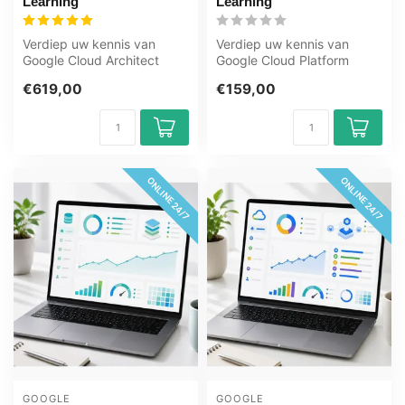
Learning
Learning
Verdiep uw kennis van
Verdiep uw kennis van
Google Cloud Architect
Google Cloud Platform
Collection met deze e-
Fundamentals met deze e-
€619,00
€159,00
learning van ...
learning van...
ONLINE 24/7
ONLINE 24/7
GOOGLE
GOOGLE