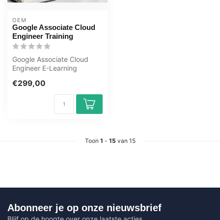
OEM
Google Associate Cloud
Engineer Training
Google Associate Cloud
Engineer E-Learning
Gecertificeerde docenten
€299,00
Quizzen Onli...
Toon
1
-
15
van 15
Abonneer je op onze nieuwsbrief
Blijf op de hoogte over onze laatste acties