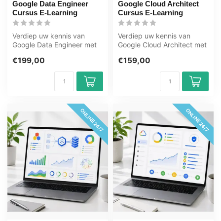
Google Data Engineer
Google Cloud Architect
Cursus E-Learning
Cursus E-Learning
Verdiep uw kennis van
Verdiep uw kennis van
Google Data Engineer met
Google Cloud Architect met
deze e-learning van OEM.
deze e-learning van OEM.
€199,00
€159,00
365 dage...
365 da...
ONLINE 24/7
ONLINE 24/7