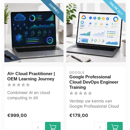
ONLINE 24/7
JOURNEY
GOOGLE
AI+ Cloud Practitioner |
Google Professional
OEM Learning Journey
Cloud DevOps Engineer
Training
Combineer AI en cloud
computing in dit
Verdiep uw kennis van
uitgebreide leertraject van
Google Professional Cloud
125+ uur. Dri...
DevOps Engineer met deze
€999,00
€179,00
e-learn...