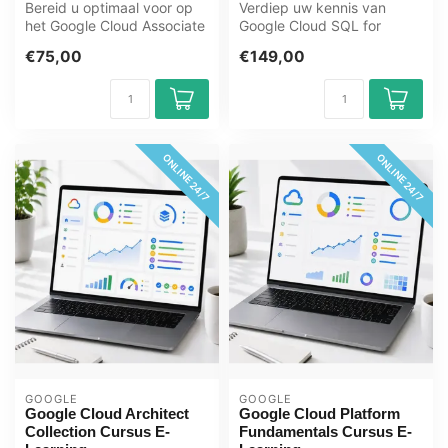
Bereid u optimaal voor op
Verdiep uw kennis van
het Google Cloud Associate
Google Cloud SQL for
Cloud Engineer examen met
Developers met deze e-
€75,00
€149,00
h...
learning van OE...
ONLINE 24/7
ONLINE 24/7
GOOGLE
GOOGLE
Google Cloud Architect
Google Cloud Platform
Collection Cursus E-
Fundamentals Cursus E-