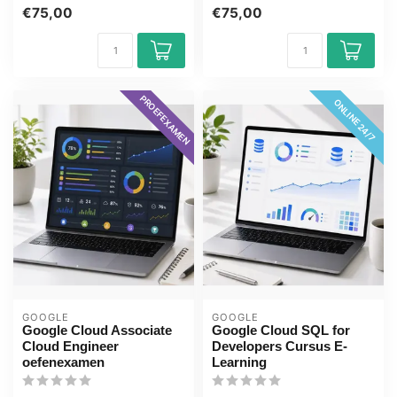
Cloud Architect examen
het GMe...
€75,00
€75,00
met het...
PROEFEXAMEN
ONLINE 24/7
GOOGLE
GOOGLE
Google Cloud Associate
Google Cloud SQL for
Cloud Engineer
Developers Cursus E-
oefenexamen
Learning