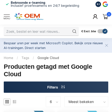
Bekroonde e-learning
ISO 9001 
9.1
Inclusief proefexamens en 24/7 begeleiding
2.500+ or
0
MENU
€
Excl. btw
Bespaar uren per week met Microsoft Copilot. Bekijk onze nieuwe
AI-trainingen.
Direct starten
Home
/
Tags
/
Google Cloud
Producten getagd met Google
Cloud
Filters