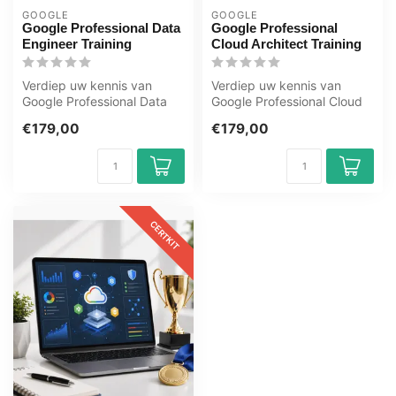
GOOGLE
GOOGLE
Google Professional Data
Google Professional
Engineer Training
Cloud Architect Training
Verdiep uw kennis van
Verdiep uw kennis van
Google Professional Data
Google Professional Cloud
Engineer met deze e-
Architect met deze e-
€179,00
€179,00
learning van ...
learning va...
CERTKIT