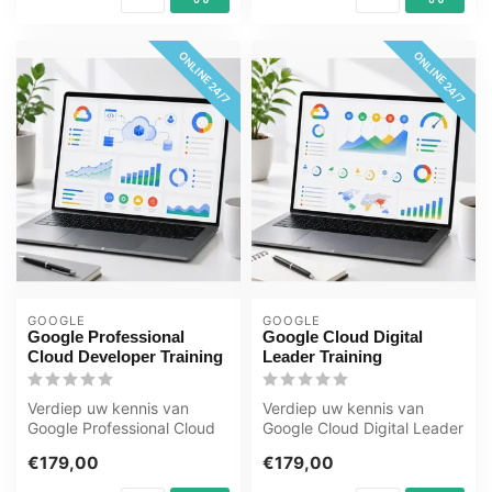
ONLINE 24/7
ONLINE 24/7
GOOGLE
GOOGLE
Google Professional
Google Cloud Digital
Cloud Developer Training
Leader Training
Verdiep uw kennis van
Verdiep uw kennis van
Google Professional Cloud
Google Cloud Digital Leader
Developer met deze e-
met deze e-learning van
€179,00
€179,00
learning va...
OEM. 3...