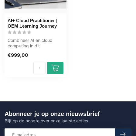
AI+ Cloud Practitioner |
OEM Learning Journey
Combineer AI en cloud
computing in dit
uitgebreide leertraject van
€999,00
125+ uur. Dri...
Abonneer je op onze nieuwsbrief
Blijf op de hoogte over onze laatste acties