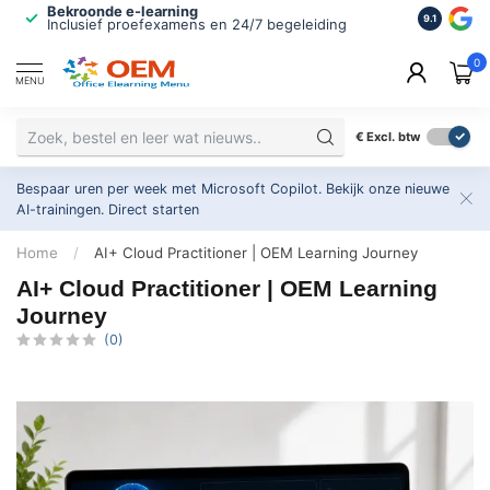
Bekroonde e-learning
ISO 9001 
9.1
Inclusief proefexamens en 24/7 begeleiding
2.500+ or
0
MENU
€
Excl. btw
Bespaar uren per week met Microsoft Copilot. Bekijk onze nieuwe
AI-trainingen.
Direct starten
Home
/
AI+ Cloud Practitioner | OEM Learning Journey
AI+ Cloud Practitioner | OEM Learning
Journey
(0)