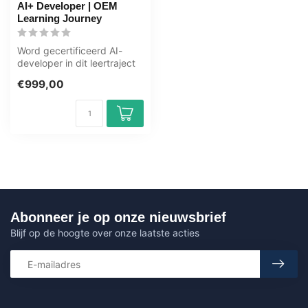
AI+ Developer | OEM
Learning Journey
Word gecertificeerd AI-
developer in dit leertraject
van 125+ uur. Vijf tracks:
€999,00
p...
Abonneer je op onze nieuwsbrief
Blijf op de hoogte over onze laatste acties