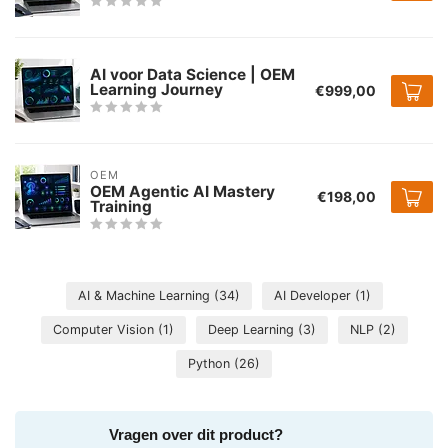
AI voor Data Science | OEM
Learning Journey
€999,00
OEM
OEM Agentic AI Mastery
€198,00
Training
AI & Machine Learning
(34)
AI Developer
(1)
Computer Vision
(1)
Deep Learning
(3)
NLP
(2)
Python
(26)
Vragen over dit product?