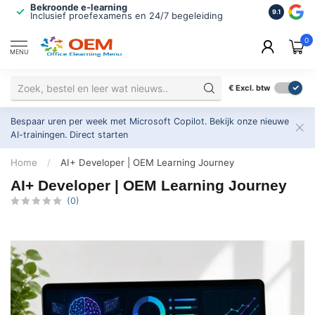
Bekroonde e-learning
ISO 9001 
9.1
Inclusief proefexamens en 24/7 begeleiding
2.500+ or
0
MENU
€
Excl. btw
Bespaar uren per week met Microsoft Copilot. Bekijk onze nieuwe
AI-trainingen.
Direct starten
Home
/
AI+ Developer | OEM Learning Journey
AI+ Developer | OEM Learning Journey
(0)