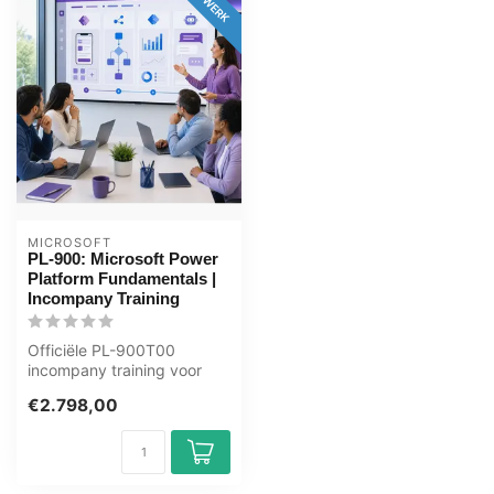
MICROSOFT
PL-900: Microsoft Power
Platform Fundamentals |
Incompany Training
Officiële PL-900T00
incompany training voor
Eindgebruikers / ICT'ers. 1
€2.798,00
dag, vol...