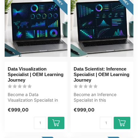
Data Visualization
Data Scientist: Inference
Specialist | OEM Learning
Specialist | OEM Learning
Journey
Journey
Become a Data
Become an Inference
Visualization Specialist in
Specialist in this
this 100+ hour learning
comprehensive 169+ hour
€999,00
€999,00
journey. You l...
learning journey....