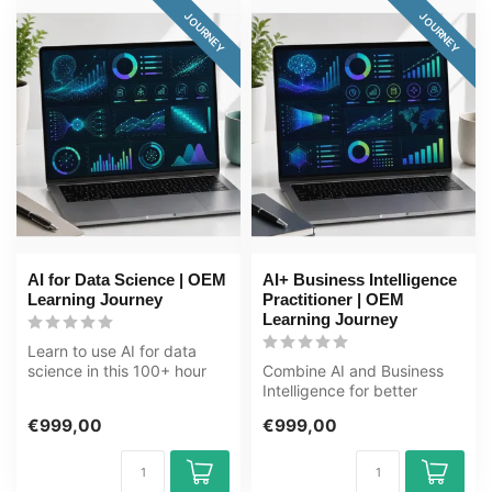
JOURNEY
JOURNEY
AI for Data Science | OEM
AI+ Business Intelligence
Learning Journey
Practitioner | OEM
Learning Journey
Learn to use AI for data
science in this 100+ hour
Combine AI and Business
journey. From data science
Intelligence for better
fu...
decisions. In this 125+ hour
€999,00
€999,00
jou...