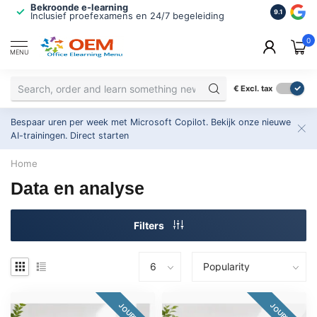
Bekroonde e-learning
ISO 9001 
9.1
Inclusief proefexamens en 24/7 begeleiding
2.500+ or
0
MENU
€
Excl. tax
Bespaar uren per week met Microsoft Copilot. Bekijk onze nieuwe
AI-trainingen.
Direct starten
Home
Data en analyse
Filters
JOURNEY
JOURNEY