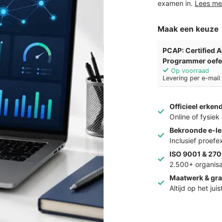
examen in.
Lees me
Maak een keuze
PCAP: Certified 
Programmer oef
Op voorraad
Levering per e-mai
Officieel erken
Online of fysie
Bekroonde e-le
Inclusief proef
ISO 9001 & 270
2.500+ organisa
Maatwerk & gra
Altijd op het jui