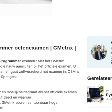
ammer oefenexamen | GMetrix |
n Programmer
examen? Met het GMetrix
e nauw aansluiten bij het officiële examen. U
ten en gaat zelfverzekerd het examen in. OEM is
 Springest.
Gerelatee
PY
en moeilijkheidsgraad als het officiële examen
Py
out deed en waarom
 GMetrix scoren aantoonbaar hoger
po