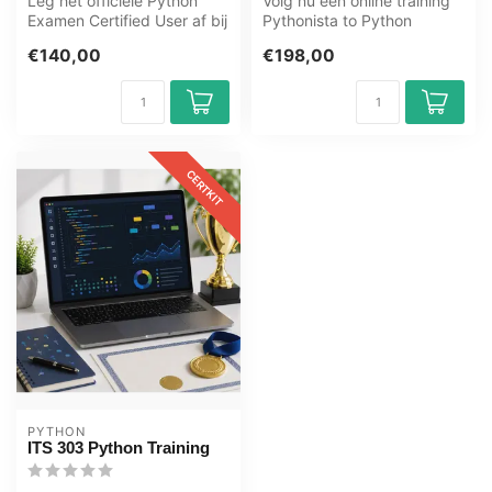
Leg het officiële Python
Volg nu een online training
Examen Certified User af bij
Pythonista to Python
OEM, erkend Certiport
Master. U leert alles over
€140,00
€198,00
exam...
popu...
CERTKIT
PYTHON
ITS 303 Python Training