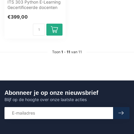
ITS 303 Python E-Learning
Gecertificeerde docenten
Quizzen Online mentor
€399,00
Measure...
Toon
1
-
11
van 11
Abonneer je op onze nieuwsbrief
Blijf op de hoogte over onze laatste acties