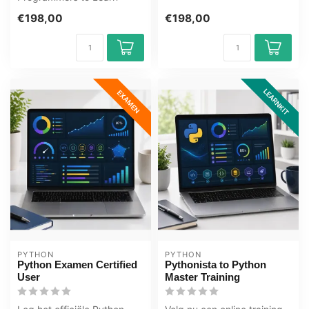
Python E-Learning Training
Uitgebreide i...
€198,00
€198,00
Gecertifi...
LEARNKIT
EXAMEN
PYTHON
PYTHON
Python Examen Certified
Pythonista to Python
User
Master Training