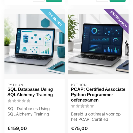
PROEFEXAMEN
ONLINE 24/7
PYTHON
PYTHON
SQL Databases Using
PCAP: Certified Associate
SQLAlchemy Training
Python Programmer
oefenexamen
SQL Databases Using
SQLAlchemy Training
Bereid u optimaal voor op
Bekroonde E-Learning
het PCAP: Certified
cursus Uitgebreide ...
Associate Python
€159,00
€75,00
Programmer examen...