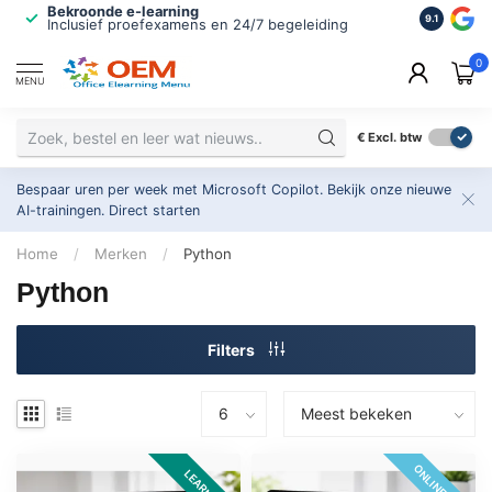
Bekroonde e-learning
ISO 9001 
9.1
Inclusief proefexamens en 24/7 begeleiding
2.500+ or
0
MENU
€
Excl. btw
Bespaar uren per week met Microsoft Copilot. Bekijk onze nieuwe
AI-trainingen.
Direct starten
Home
/
Merken
/
Python
Python
Filters
ONLINE 24/7
LEARNKIT