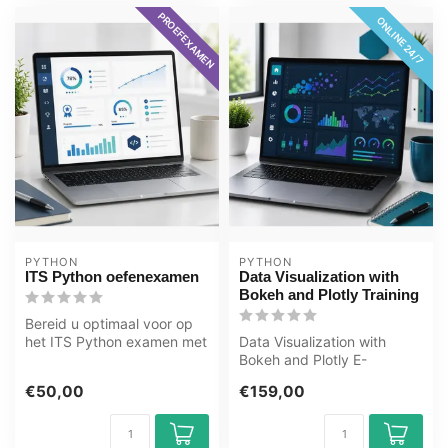
PROEFEXAMEN
ONLINE 24/7
PYTHON
PYTHON
ITS Python oefenexamen
Data Visualization with
Bokeh and Plotly Training
Bereid u optimaal voor op
het ITS Python examen met
Data Visualization with
het GMetrix oefenexamen
Bokeh and Plotly E-
van ...
Learning Training
€50,00
€159,00
Gecertificeerde doc...