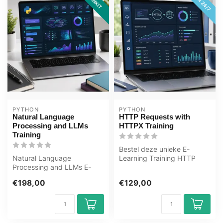
PYTHON
PYTHON
Natural Language
HTTP Requests with
Processing and LLMs
HTTPX Training
Training
Bestel deze unieke E-
Natural Language
Learning Training HTTP
Processing and LLMs E-
Requests with HTTPX
Learning Training
online, 1 jaar 2...
€198,00
€129,00
Gecertificeerde docente...