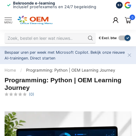
Bekroonde e-learning
ISO 9001 
9.1
Inclusief proefexamens en 24/7 begeleiding
2.500+ or
0
MENU
€
Excl. btw
Bespaar uren per week met Microsoft Copilot. Bekijk onze nieuwe
AI-trainingen.
Direct starten
Home
/
Programming: Python | OEM Learning Journey
Programming: Python | OEM Learning
Journey
(0)