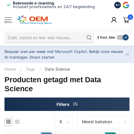
Bekroonde e-learning
ISO 9001 
9.1
Inclusief proefexamens en 24/7 begeleiding
2.500+ or
0
MENU
€
Excl. btw
Bespaar uren per week met Microsoft Copilot. Bekijk onze nieuwe
AI-trainingen.
Direct starten
Home
/
Tags
/
Data Science
Producten getagd met Data
Science
Filters