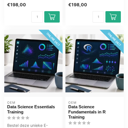
Learning. Gecertificeerde
Training Gecertificeerde
€198,00
€198,00
docenten, q...
docenten...
ONLINE 24/7
ONLINE 24/7
OEM
OEM
Data Science Essentials
Data Science
Training
Fundamentals in R
Training
Bestel deze unieke E-