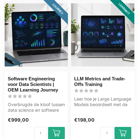
LEARNKIT
JOURNEY
Software Engineering
LLM Metrics and Trade-
voor Data Scientists |
Offs Training
OEM Learning Journey
Leer hoe je Large Language
Overbrugde de kloof tussen
Models beoordeelt met de
data science en software
LLM Metrics and Trade-
engineering in dit leertraje...
Offs T...
€999,00
€198,00