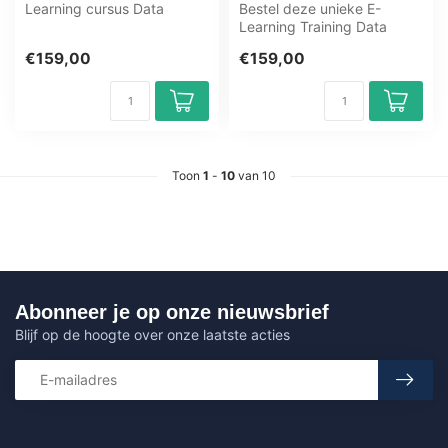
Learning cursus Data
Bestel deze unieke E-
Science Essentials Training
Learning Training Data
online, 1 ...
Science Fundamentals in R
€159,00
€159,00
online, 1 ...
Toon
1
-
10
van 10
Abonneer je op onze nieuwsbrief
Blijf op de hoogte over onze laatste acties