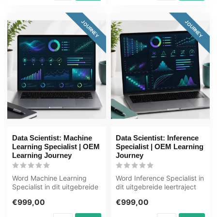
JOURNEY
JOURNEY
Data Scientist: Machine
Data Scientist: Inference
Learning Specialist | OEM
Specialist | OEM Learning
Learning Journey
Journey
Word Machine Learning
Word Inference Specialist in
Specialist in dit uitgebreide
dit uitgebreide leertraject
leertraject van 168+ uur.
van 169+ uur. Inference...
€999,00
€999,00
Ma...