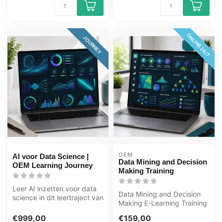
ONLINE 24/7
JOURNEY
OEM
AI voor Data Science |
Data Mining and Decision
OEM Learning Journey
Making Training
Leer AI inzetten voor data
Data Mining and Decision
science in dit leertraject van
Making E-Learning Training
100+ uur. Van data sci...
Gecertificeerde docenten
€999,00
€159,00
Qui...