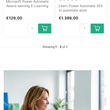
Microsoft Power Automate
Award-winning E-Learning
Learn Power Automate 365
course Extensive interactive
to automate work
v...
processes. In-company
€129,00
€1.399,00
training for com...
Showing
1
-
2
of 2