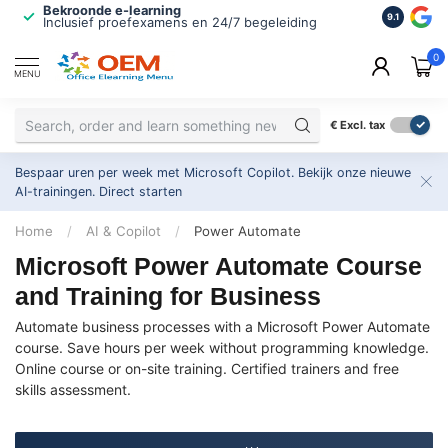
Bekroonde e-learning
ISO 9001 
9.1
Inclusief proefexamens en 24/7 begeleiding
2.500+ or
0
MENU
€
Excl. tax
Bespaar uren per week met Microsoft Copilot. Bekijk onze nieuwe
AI-trainingen.
Direct starten
Home
/
AI & Copilot
/
Power Automate
Microsoft Power Automate Course
and Training for Business
Automate business processes with a Microsoft Power Automate
course. Save hours per week without programming knowledge.
Online course or on-site training. Certified trainers and free
skills assessment.