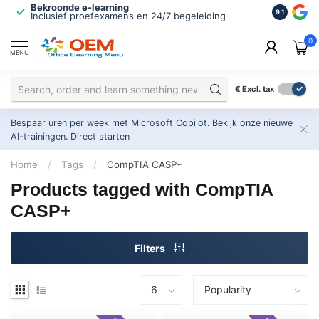
Bekroonde e-learning
ISO 9001 
9.1
Inclusief proefexamens en 24/7 begeleiding
2.500+ or
0
MENU
€
Excl. tax
Bespaar uren per week met Microsoft Copilot. Bekijk onze nieuwe
AI-trainingen.
Direct starten
Home
/
Tags
/
CompTIA CASP+
Products tagged with CompTIA
CASP+
Filters