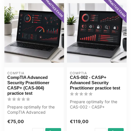
PRACTICE EXAM
PRACTICE EXAM
COMPTIA
COMPTIA
CompTIA Advanced
CAS-002 - CASP+
Security Practitioner
Advanced Security
CASP+ (CAS-004)
Practitioner practice test
practice test
Prepare optimally for the
Prepare optimally for the
CAS-002 - CASP+
CompTIA Advanced
Advanced Security
Security Practitioner CASP+
Practitioner exam wi...
€75,00
€119,00
(CAS-004)...