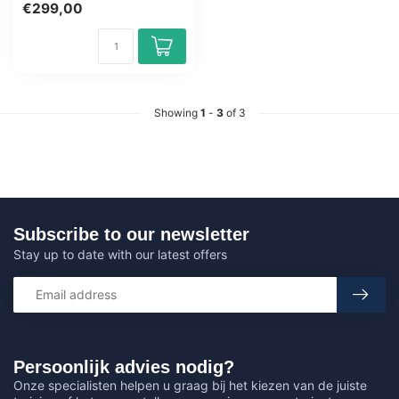
€299,00
Certified Teache...
Showing
1
-
3
of 3
Subscribe to our newsletter
Stay up to date with our latest offers
Persoonlijk advies nodig?
Onze specialisten helpen u graag bij het kiezen van de juiste