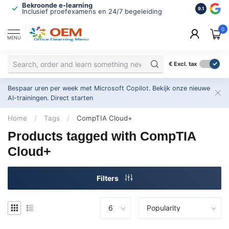
Bekroonde e-learning
ISO 9001 
9.1
Inclusief proefexamens en 24/7 begeleiding
2.500+ or
0
MENU
€
Excl. tax
Bespaar uren per week met Microsoft Copilot. Bekijk onze nieuwe
AI-trainingen.
Direct starten
Home
/
Tags
/
CompTIA Cloud+
Products tagged with CompTIA
Cloud+
Filters