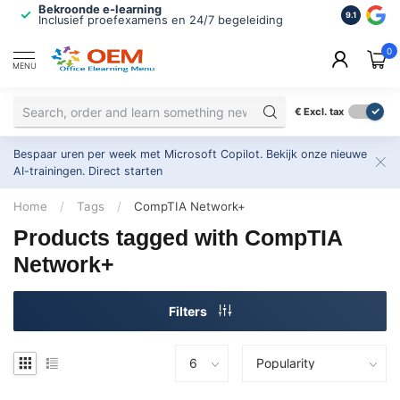
Bekroonde e-learning
ISO 9001 
9.1
Inclusief proefexamens en 24/7 begeleiding
2.500+ or
0
MENU
€
Excl. tax
Bespaar uren per week met Microsoft Copilot. Bekijk onze nieuwe
AI-trainingen.
Direct starten
Home
/
Tags
/
CompTIA Network+
Products tagged with CompTIA
Network+
Filters