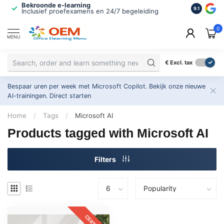
Bekroonde e-learning
ISO 9001 
9.1
Inclusief proefexamens en 24/7 begeleiding
2.500+ or
0
MENU
€
Excl. tax
Bespaar uren per week met Microsoft Copilot. Bekijk onze nieuwe
AI-trainingen.
Direct starten
Home
/
Tags
/
Microsoft AI
Products tagged with Microsoft AI
Filters
CERTKIT