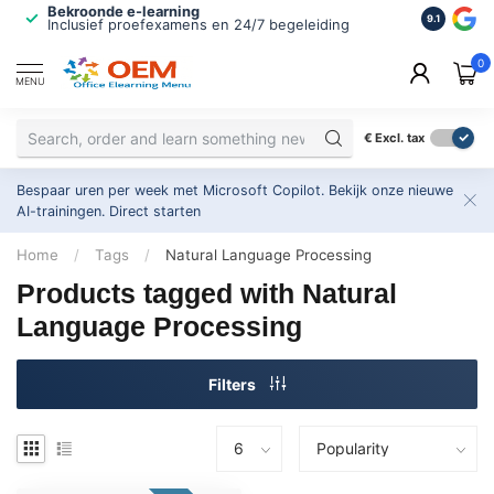
Bekroonde e-learning
ISO 9001 
9.1
Inclusief proefexamens en 24/7 begeleiding
2.500+ or
0
MENU
€
Excl. tax
Bespaar uren per week met Microsoft Copilot. Bekijk onze nieuwe
AI-trainingen.
Direct starten
Home
/
Tags
/
Natural Language Processing
Products tagged with Natural
Language Processing
Filters