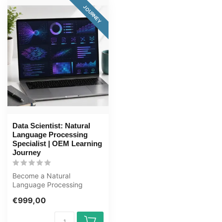
JOURNEY
Data Scientist: Natural
Language Processing
Specialist | OEM Learning
Journey
Become a Natural
Language Processing
Specialist in this
€999,00
comprehensive 173+ hour
...