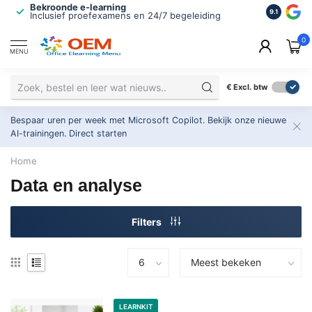
Bekroonde e-learning
ISO 9001 
9.1
Inclusief proefexamens en 24/7 begeleiding
2.500+ or
0
MENU
€
Excl. btw
Bespaar uren per week met Microsoft Copilot. Bekijk onze nieuwe
AI-trainingen.
Direct starten
Home
Data en analyse
Filters
LEARNKIT