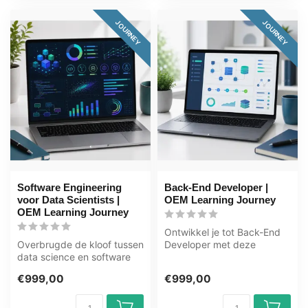
JOURNEY
JOURNEY
Software Engineering
Back-End Developer |
voor Data Scientists |
OEM Learning Journey
OEM Learning Journey
Ontwikkel je tot Back-End
Overbrugde de kloof tussen
Developer met deze
data science en software
complete OEM Learning
engineering in dit leertraje...
Journey inclu...
€999,00
€999,00