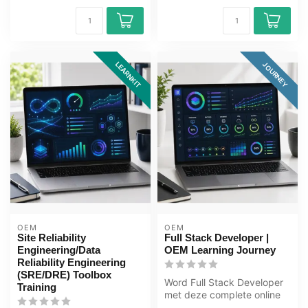
LEARNKIT
JOURNEY
OEM
OEM
Site Reliability
Full Stack Developer |
Engineering/Data
OEM Learning Journey
Reliability Engineering
(SRE/DRE) Toolbox
Word Full Stack Developer
Training
met deze complete online
ICT training. Leer HTML,