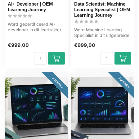
AI+ Developer | OEM
Data Scientist: Machine
Learning Journey
Learning Specialist | OEM
Learning Journey
Word gecertificeerd AI-
developer in dit leertraject
Word Machine Learning
van 125+ uur. Vijf tracks:
Specialist in dit uitgebreide
p...
leertraject van 168+ uur.
€999,00
€999,00
Ma...
JOURNEY
JOURNEY