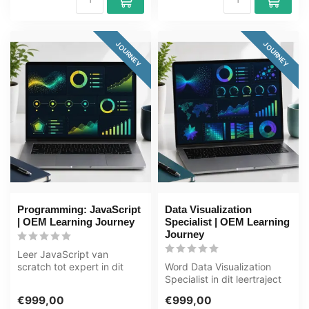
JOURNEY
JOURNEY
Programming: JavaScript
Data Visualization
| OEM Learning Journey
Specialist | OEM Learning
Journey
Leer JavaScript van
scratch tot expert in dit
Word Data Visualization
leertraject van 80+ uur.
Specialist in dit leertraject
JavaScrip...
van 100+ uur. U leert data...
€999,00
€999,00