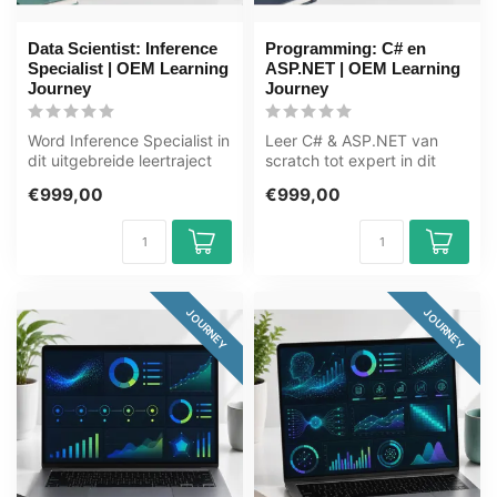
Data Scientist: Inference
Programming: C# en
Specialist | OEM Learning
ASP.NET | OEM Learning
Journey
Journey
Word Inference Specialist in
Leer C# & ASP.NET van
dit uitgebreide leertraject
scratch tot expert in dit
van 169+ uur. Inference...
leertraject van 118+ uur. C#
€999,00
€999,00
is ...
JOURNEY
JOURNEY