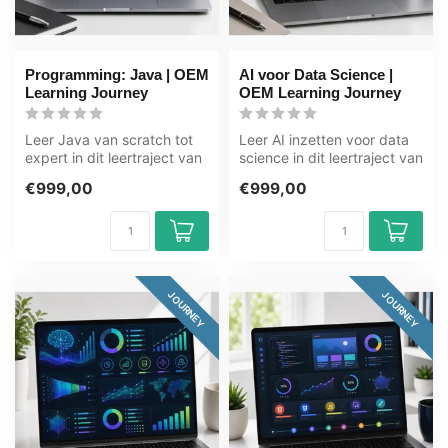
Programming: Java | OEM
AI voor Data Science |
Learning Journey
OEM Learning Journey
Leer Java van scratch tot
Leer AI inzetten voor data
expert in dit leertraject van
science in dit leertraject van
82+ uur. Java is een vee...
100+ uur. Van data sci...
€999,00
€999,00
JOURNEY
JOURNEY