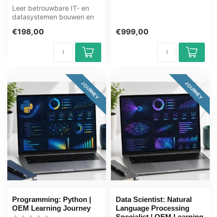
Leer betrouwbare IT- en
CSS,...
datasystemen bouwen en
beheren met SRE en DRE.
€198,00
€999,00
Deze ICT ...
JOURNEY
JOURNEY
Programming: Python |
Data Scientist: Natural
OEM Learning Journey
Language Processing
Specialist | OEM Learning