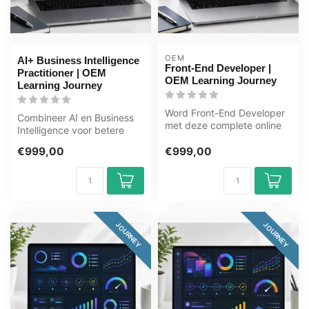
OEM
AI+ Business Intelligence
Front-End Developer |
Practitioner | OEM
OEM Learning Journey
Learning Journey
Word Front-End Developer
Combineer AI en Business
met deze complete online
Intelligence voor betere
ICT training. Leer HTML,
beslissingen. In dit
CSS, ...
€999,00
€999,00
leertraje...
JOURNEY
JOURNEY