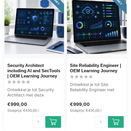
Security Architect
Site Reliability Engineer |
including AI and SecTools
OEM Learning Journey
| OEM Learning Journey
Ontwikkel je tot Site
Ontwikkel je tot Security
Reliability Engineer met
Architect met deze
deze OEM Learning
complete OEM Learning
Journey inclusi...
€999,00
€999,00
Journey inclu...
Stukprijs: €450,00 /
Stukprijs: €450,00 /