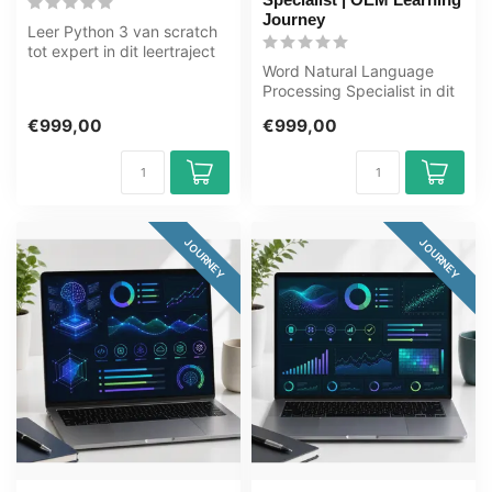
Journey
Leer Python 3 van scratch
tot expert in dit leertraject
van 83+ uur. Python is e...
Word Natural Language
Processing Specialist in dit
uitgebreide leertraject van
€999,00
€999,00
1...
JOURNEY
JOURNEY