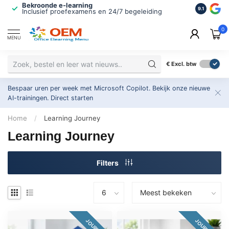
Bekroonde e-learning
ISO 9001 
9.1
Inclusief proefexamens en 24/7 begeleiding
2.500+ or
0
MENU
€
Excl. btw
Bespaar uren per week met Microsoft Copilot. Bekijk onze nieuwe
AI-trainingen.
Direct starten
Home
/
Learning Journey
Learning Journey
Filters
JOURNEY
JOURNEY