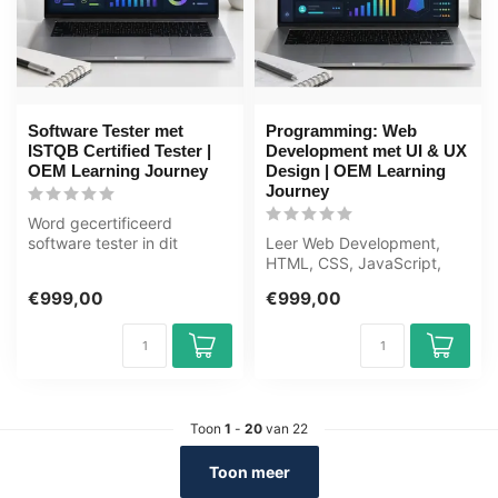
Software Tester met
Programming: Web
ISTQB Certified Tester |
Development met UI & UX
OEM Learning Journey
Design | OEM Learning
Journey
Word gecertificeerd
software tester in dit
Leer Web Development,
uitgebreide leertraject van
HTML, CSS, JavaScript,
80+ uur. ...
UI/UX van scratch tot
€999,00
€999,00
expert in dit...
Toon
1
-
20
van 22
Toon meer